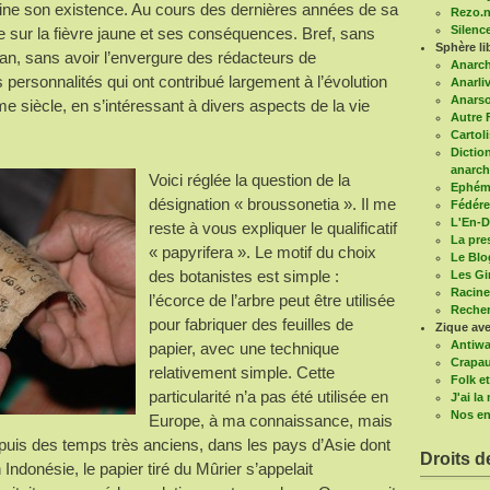
mine son existence. Au cours des dernières années de sa
Rezo.n
Silenc
te sur la fièvre jaune et ses conséquences. Bref, sans
Sphère li
an, sans avoir l’envergure des rédacteurs de
Anarc
es personnalités qui ont contribué largement à l’évolution
Anarli
Anars
me siècle, en s’intéressant à divers aspects de la vie
Autre 
Cartoli
Diction
anarch
Voici réglée la question de la
Ephémé
désignation « broussonetia ». Il me
Fédére
L'En-D
reste à vous expliquer le qualificatif
La pre
« papyrifera ». Le motif du choix
Le Blo
des botanistes est simple :
Les G
Racine
l’écorce de l’arbre peut être utilisée
Recher
pour fabriquer des feuilles de
Zique ave
Antiwa
papier, avec une technique
Crapau
relativement simple. Cette
Folk et
particularité n’a pas été utilisée en
J'ai l
Nos en
Europe, à ma connaissance, mais
epuis des temps très anciens, dans les pays d’Asie dont
Droits d
Indonésie, le papier tiré du Mûrier s’appelait