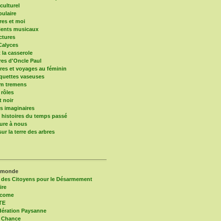
culturel
pulaire
res et moi
ients musicaux
ctures
Calyces
t la casserole
ires d'Oncle Paul
res et voyages au féminin
quettes vaseuses
um tremens
 rôles
t noir
 imaginaires
s histoires du temps passé
ure à nous
ur la terre des arbres
 monde
 des Citoyens pour le Désarmement
ire
lcome
TE
ération Paysanne
 Chance