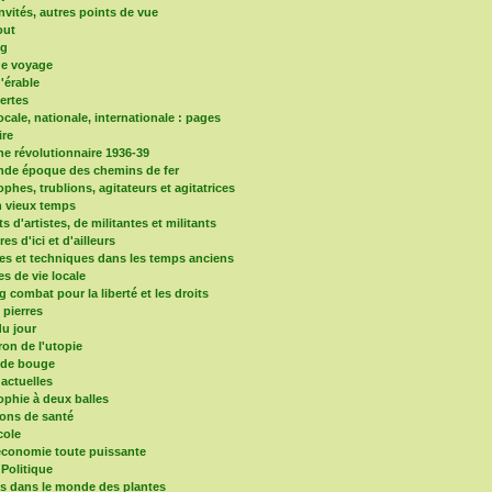
nvités, autres points de vue
out
og
de voyage
d'érable
vertes
locale, nationale, internationale : pages
re
e révolutionnaire 1936-39
nde époque des chemins de fer
phes, trublions, agitateurs et agitatrices
 vieux temps
ts d'artistes, de militantes et militants
ires d'ici et d'ailleurs
es et techniques dans les temps anciens
es de vie locale
 combat pour la liberté et les droits
s pierres
u jour
ron de l'utopie
nde bouge
 actuelles
ophie à deux balles
ons de santé
cole
'économie toute puissante
 Politique
ns dans le monde des plantes