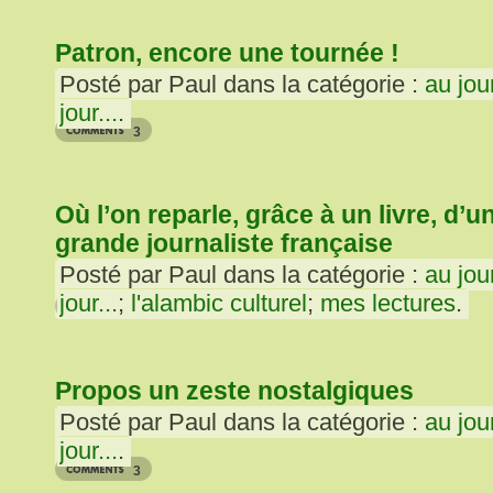
Patron, encore une tournée !
Posté par Paul dans la catégorie :
au jou
jour...
.
3
Où l’on reparle, grâce à un livre, d’u
grande journaliste française
Posté par Paul dans la catégorie :
au jou
jour...
;
l'alambic culturel
;
mes lectures
.
2
Propos un zeste nostalgiques
Posté par Paul dans la catégorie :
au jou
jour...
.
3