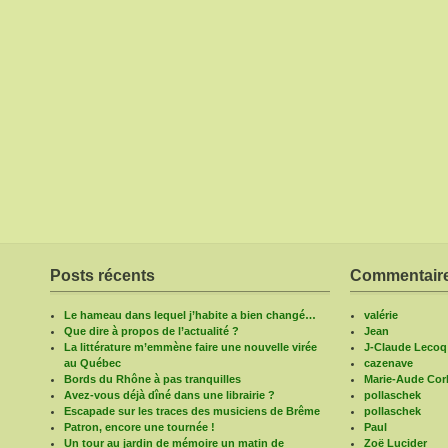
Posts récents
Commentaire
Le hameau dans lequel j’habite a bien changé…
valérie
Que dire à propos de l’actualité ?
Jean
La littérature m’emmène faire une nouvelle virée
J-Claude Lecoq
au Québec
cazenave
Bords du Rhône à pas tranquilles
Marie-Aude Corb
Avez-vous déjà dîné dans une librairie ?
pollaschek
Escapade sur les traces des musiciens de Brême
pollaschek
Patron, encore une tournée !
Paul
Un tour au jardin de mémoire un matin de
Zoë Lucider