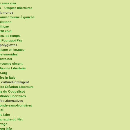
e sans visa
 – Utopies libertaires
tit monde
ouver tourne à gauche
éations
fricae
tit coin
sez de temps
 Pourquoi Pas
polyglottes
isme en images
efemerides
ista.net
 contre ciment
dizione Libertaria
m.org
es in Italy
culturel intelligent
 de Création Libertaire
ns du Coquelicot
itions Libertaires
fos alternatives
onde-sans-frontières
 XI
e faire
drature du Net
rtage
yon info