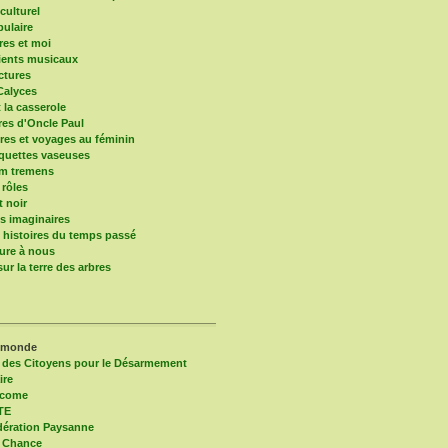
culturel
pulaire
res et moi
ients musicaux
ctures
Calyces
t la casserole
ires d'Oncle Paul
res et voyages au féminin
quettes vaseuses
um tremens
 rôles
t noir
 imaginaires
s histoires du temps passé
ure à nous
ur la terre des arbres
 monde
 des Citoyens pour le Désarmement
ire
lcome
TE
ération Paysanne
 Chance