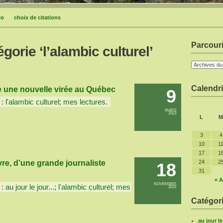
to
choix de citations
Parcouri
gorie ‘l’alambic culturel’
Calendri
re une nouvelle virée au Québec
9
 :
l'alambic culturel
;
mes lectures
.
MARS
2023
L
M
3
4
10
1
17
1
ivre, d’une grande journaliste
24
2
18
31
« A
NOVEMBRE
 :
au jour le jour...
;
l'alambic culturel
;
mes
2022
Catégori
au jour l