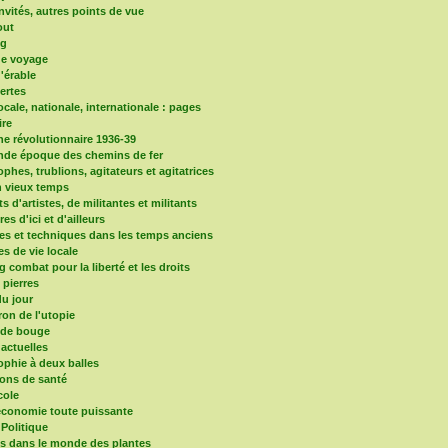
nvités, autres points de vue
out
og
de voyage
d'érable
vertes
locale, nationale, internationale : pages
re
e révolutionnaire 1936-39
nde époque des chemins de fer
phes, trublions, agitateurs et agitatrices
 vieux temps
ts d'artistes, de militantes et militants
ires d'ici et d'ailleurs
es et techniques dans les temps anciens
es de vie locale
 combat pour la liberté et les droits
s pierres
u jour
ron de l'utopie
nde bouge
 actuelles
ophie à deux balles
ons de santé
cole
'économie toute puissante
 Politique
ns dans le monde des plantes