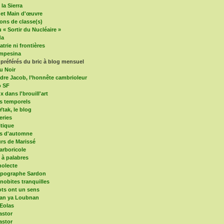
la Sierra
 et Main d'œuvre
ons de classe(s)
 « Sortir du Nucléaire »
da
trie ni frontières
mpesina
 préférés du bric à blog mensuel
u Noir
dre Jacob, l’honnête cambrioleur
o SF
x dans l'brouill'art
s temporels
Ytak, le blog
eries
itique
es d'automne
s de Marissé
arboricole
e à palabres
olecte
mpographe Sardon
nobites tranquilles
ts ont un sens
an ya Loubnan
 Eolas
astor
astor