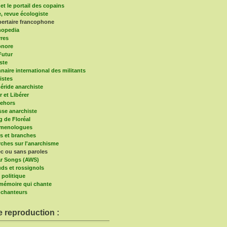
et le portail des copains
e, revue écologiste
bertaire francophone
hopedia
vres
onore
Futur
ste
naire international des militants
istes
ride anarchiste
r et Libérer
ehors
sse anarchiste
g de Floréal
imenologues
s et branches
ches sur l'anarchisme
c ou sans paroles
r Songs (AWS)
ds et rossignols
 politique
a mémoire qui chante
chanteurs
e reproduction :