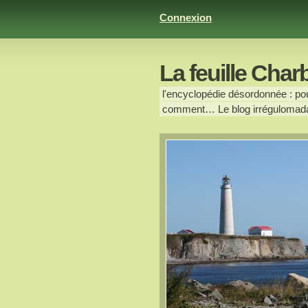
Connexion
La feuille Char
l'encyclopédie désordonnée : pour
comment… Le blog irrégulomada