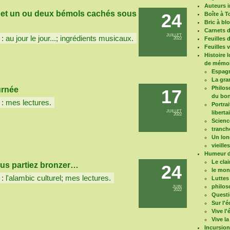
Auteurs i
 et un ou deux bémols cachés sous
24
Boîte à T
Bric à bl
Carnets 
JUILLET
 :
au jour le jour...
;
ingrédients musicaux
.
Feuilles 
2022
Feuilles 
Histoire 
de mémoi
Espagn
La gra
Philoso
urnée
17
du bon
 :
mes lectures
.
Portrai
JUILLET
liberta
2022
Scienc
tranch
Un long
vieille
Humeur d
Le clai
ous partiez bronzer…
24
le mo
 :
l'alambic culturel
;
mes lectures
.
Luttes
philos
JUIN
2022
Questi
Sur l'é
Vive l
Vive la
Incursio