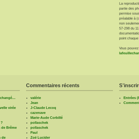
La reproduct
partie des ph
permise sous
préalable à (
non seulement 
57-298 du 11
documentatio
point chaque 
Vous pouvez 
lafeuillech
Commentaires récents
S'inscri
n changé…
valérie
Entrées 
Jean
Commenta
elle virée
J-Claude Lecoq
cazenave
Marie-Aude Corbillé
 ?
pollaschek
s de Brême
pollaschek
Paul
n de
Zoë Lucider