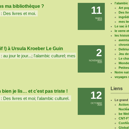
l'alambic 
ans ma bibliothèque ?
11
Art po
Des liv
 :
Des livres et moi
.
ingréd
MARS
2022
mes le
Le sac à 
le verre e
les histo
aventu
chroni
 !) à Ursula Kroeber Le Guin
2
Deliri
Jeu de
 :
au jour le jour...
;
l'alambic culturel
;
mes
Le cha
NOVEMBRE
2020
Mondes
Petite
Notre nat
voyages s
Liens
bien je lis… et c’est pas triste !
12
 :
Des livres et moi
;
l'alambic culturel
.
Le grand
OCTOBRE
Action
2020
Nucléa
be We
CNT-F
Conféd
Global