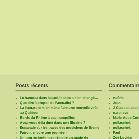
Posts récents
Commentaire
Le hameau dans lequel j’habite a bien changé…
valérie
Que dire à propos de l’actualité ?
Jean
La littérature m’emmène faire une nouvelle virée
J-Claude Lecoq
au Québec
cazenave
Bords du Rhône à pas tranquilles
Marie-Aude Corb
Avez-vous déjà dîné dans une librairie ?
pollaschek
Escapade sur les traces des musiciens de Brême
pollaschek
Patron, encore une tournée !
Paul
Un tour au jardin de mémoire un matin de
Zoë Lucider