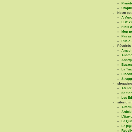
Planèt
Utoplib
Notre pe
A Vanc
EBC cr
Finis A
Mon pe
Pas as
Rue du
Révoltés 
Anarch
Anarco
Anarqu
Espace
La Tra
Libco
Struggl
shopping 
Atelier
Editio
Les Ed
sites d'in
Alterm
Article
L’âge d
La Qua
Le p@
Rebell