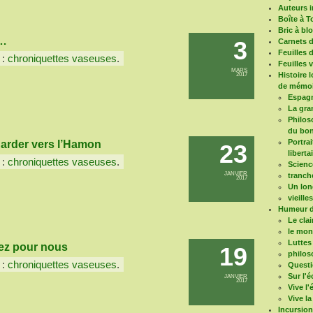
Auteurs i
Boîte à T
Bric à bl
s…
3
Carnets 
Feuilles 
 :
chroniquettes vaseuses
.
Feuilles 
MARS
Histoire 
2017
de mémoi
Espagn
La gra
Philoso
du bon
Portrai
garder vers l’Hamon
23
liberta
 :
chroniquettes vaseuses
.
Scienc
JANVIER
tranch
2017
Un long
vieille
Humeur d
Le clai
le mo
Luttes
diez pour nous
19
philos
 :
chroniquettes vaseuses
.
Questi
Sur l'é
JANVIER
2017
Vive l
Vive la
Incursio