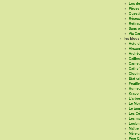
Los de 
Pièces
Questi
Réseau
Retira
Sans pa
Via Ca
les blogs
Actu d
Alexan
Arché
Caillou
Carnet
Cathy 
Clopin
Etat cr
Feuill
Humeur
Krapo 
L’arbr
Le Mon
Le ta
Les Cé
Les mo
Loubn
Maître
Mère c
Père C