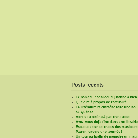
Posts récents
Le hameau dans lequel j’habite a bie
Que dire à propos de l’actualité ?
La littérature m’emmène faire une nouv
au Québec
Bords du Rhône à pas tranquilles
Avez-vous déjà dîné dans une librairie
Escapade sur les traces des musicien
Patron, encore une tournée !
Un tour au jardin de mémoire un mati