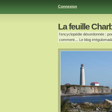
Connexion
La feuille Char
l'encyclopédie désordonnée : pour
comment… Le blog irrégulomada