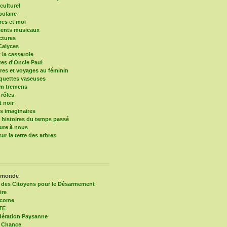
culturel
pulaire
res et moi
ients musicaux
ctures
Calyces
t la casserole
ires d'Oncle Paul
res et voyages au féminin
quettes vaseuses
um tremens
 rôles
t noir
 imaginaires
s histoires du temps passé
ure à nous
ur la terre des arbres
 monde
 des Citoyens pour le Désarmement
ire
lcome
TE
ération Paysanne
 Chance