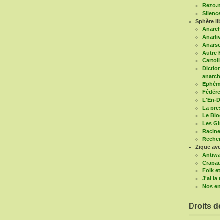
Rezo.n
Silenc
Sphère li
Anarc
Anarli
Anars
Autre 
Cartoli
Diction
anarch
Ephémé
Fédére
L'En-D
La pre
Le Blo
Les G
Racine
Recher
Zique ave
Antiwa
Crapau
Folk et
J'ai l
Nos en
Droits d