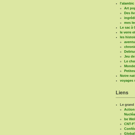
l'alambic 
Art po
Des liv
ingréd
mes le
Le sac à 
le verre e
les histo
aventu
chroni
Deliri
Jeu de
Le cha
Mondes
Petite
Notre nat
voyages s
Liens
Le grand
Action
Nucléa
be We
CNT-F
Conféd
Global