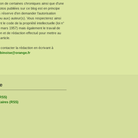
ion de certaines chroniques ainsi que d'une
otos publiées sur ce blog est en principe
 réserve d'en demander l'autorisation
ou aux) auteur(s). Vous respecterez ainsi
le code de la propriété intellectuelle (loi n°
 mars 1957) mais également le travail de
n et de rédaction effectué pour mettre au
article.
contacter la rédaction en écrivant à
arbinoise@orange.fr
re
(RSS)
ires (RSS)