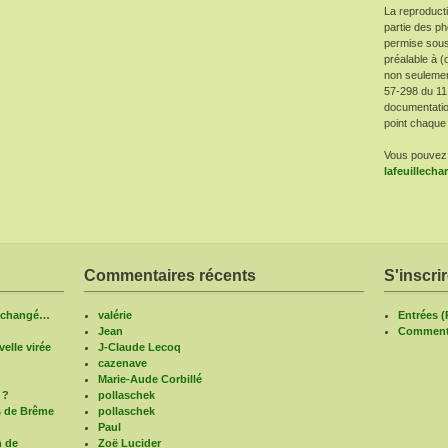
La reproduct
partie des ph
permise sous
préalable à (
non seulement 
57-298 du 11
documentatio
point chaque 
Vous pouvez 
lafeuillech
Commentaires récents
S'inscri
n changé…
valérie
Entrées 
Jean
Commenta
elle virée
J-Claude Lecoq
cazenave
Marie-Aude Corbillé
 ?
pollaschek
s de Brême
pollaschek
Paul
n de
Zoë Lucider