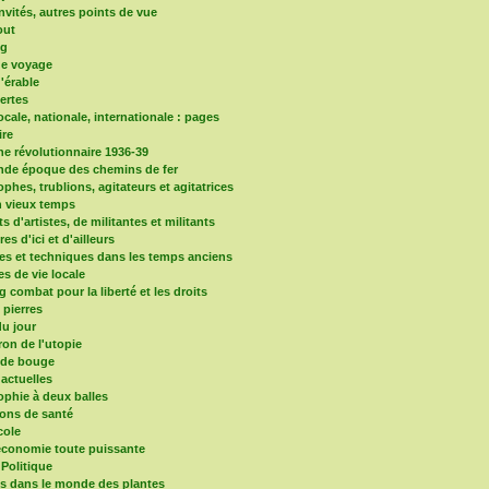
nvités, autres points de vue
out
og
de voyage
d'érable
vertes
locale, nationale, internationale : pages
re
e révolutionnaire 1936-39
nde époque des chemins de fer
phes, trublions, agitateurs et agitatrices
 vieux temps
ts d'artistes, de militantes et militants
ires d'ici et d'ailleurs
es et techniques dans les temps anciens
es de vie locale
 combat pour la liberté et les droits
s pierres
u jour
ron de l'utopie
nde bouge
 actuelles
ophie à deux balles
ons de santé
cole
'économie toute puissante
 Politique
ns dans le monde des plantes