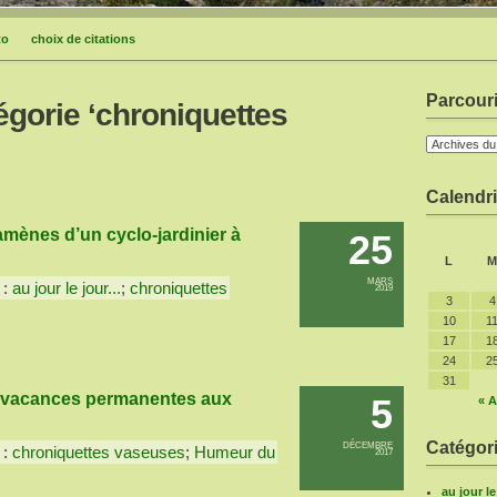
to
choix de citations
Parcouri
égorie ‘chroniquettes
Calendri
mènes d’un cyclo-jardinier à
25
L
M
MARS
 :
au jour le jour...
;
chroniquettes
2019
3
4
10
1
17
1
24
2
31
n vacances permanentes aux
5
« A
Catégori
DÉCEMBRE
 :
chroniquettes vaseuses
;
Humeur du
2017
au jour l