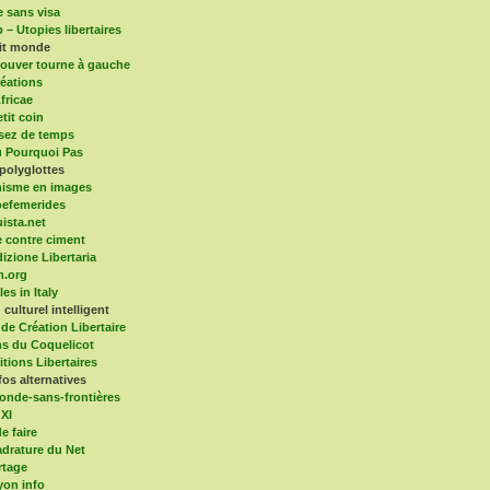
e sans visa
 – Utopies libertaires
tit monde
ouver tourne à gauche
éations
fricae
tit coin
sez de temps
 Pourquoi Pas
polyglottes
isme en images
efemerides
ista.net
 contre ciment
dizione Libertaria
m.org
es in Italy
culturel intelligent
 de Création Libertaire
ns du Coquelicot
itions Libertaires
fos alternatives
onde-sans-frontières
 XI
e faire
drature du Net
rtage
yon info