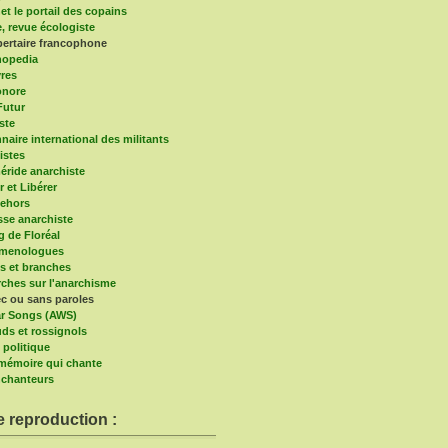
et le portail des copains
e, revue écologiste
bertaire francophone
hopedia
vres
onore
Futur
ste
naire international des militants
istes
ride anarchiste
r et Libérer
ehors
sse anarchiste
g de Floréal
imenologues
s et branches
ches sur l'anarchisme
c ou sans paroles
r Songs (AWS)
ds et rossignols
 politique
a mémoire qui chante
chanteurs
e reproduction :