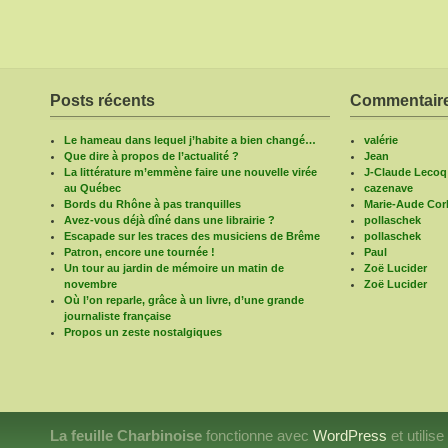
Posts récents
Commentaire
Le hameau dans lequel j’habite a bien changé…
valérie
Que dire à propos de l’actualité ?
Jean
La littérature m’emmène faire une nouvelle virée
J-Claude Lecoq
au Québec
cazenave
Bords du Rhône à pas tranquilles
Marie-Aude Corb
Avez-vous déjà dîné dans une librairie ?
pollaschek
Escapade sur les traces des musiciens de Brême
pollaschek
Patron, encore une tournée !
Paul
Un tour au jardin de mémoire un matin de
Zoë Lucider
novembre
Zoë Lucider
Où l’on reparle, grâce à un livre, d’une grande
journaliste française
Propos un zeste nostalgiques
La feuille Charbinoise
fonctionne avec
WordPress
et utilis