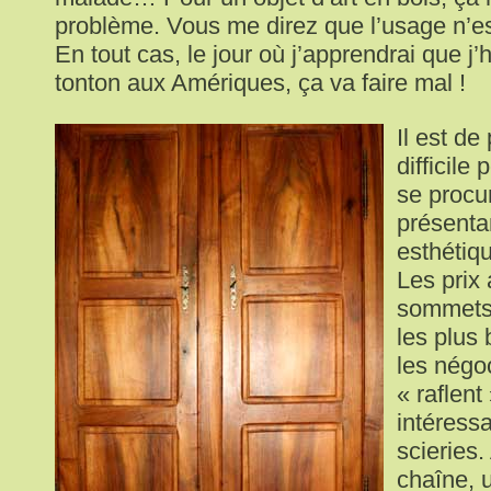
problème. Vous me direz que l’usage n’e
En tout cas, le jour où j’apprendrai que j
tonton aux Amériques, ça va faire mal !
Il est de
difficile
se procu
présenta
esthétiq
Les prix 
sommets 
les plus 
les négo
« raflent
intéress
scieries.
chaîne, 