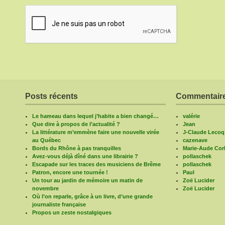
Posts récents
Commentaire
Le hameau dans lequel j’habite a bien changé…
valérie
Que dire à propos de l’actualité ?
Jean
La littérature m’emmène faire une nouvelle virée
J-Claude Lecoq
au Québec
cazenave
Bords du Rhône à pas tranquilles
Marie-Aude Corb
Avez-vous déjà dîné dans une librairie ?
pollaschek
Escapade sur les traces des musiciens de Brême
pollaschek
Patron, encore une tournée !
Paul
Un tour au jardin de mémoire un matin de
Zoë Lucider
novembre
Zoë Lucider
Où l’on reparle, grâce à un livre, d’une grande
journaliste française
Propos un zeste nostalgiques