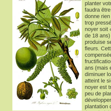
planter vot
faudra être
donne rien
trop pressé
noyer soit 
de 18 ans) 
produise s
fleurs. Cet
compensée 
fructificat
ans (mais 
diminuer lo
atteint le 
noyer est tr
peu de pla
développe
plantation