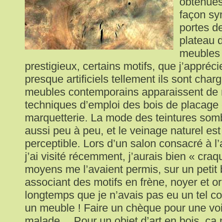
obtenues
façon sy
portes de
plateau d
meubles
prestigieux, certains motifs, que j’appréc
presque artificiels tellement ils sont char
meubles contemporains apparaissent de 
techniques d’emploi des bois de placage 
marquetterie. La mode des teintures so
aussi peu à peu, et le veinage naturel est
perceptible. Lors d’un salon consacré à l’
j’ai visité récemment, j’aurais bien « cra
moyens me l’avaient permis, sur un petit 
associant des motifs en frène, noyer et o
longtemps que je n’avais pas eu un tel 
un meuble ! Faire un chèque pour une voi
malade… Pour un objet d’art en bois, ça