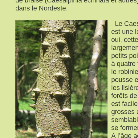
de braise (Caesalpinia echinata et autres
dans le Nordeste.
Le Caesa
est une 
oui, cett
largemen
petits po
à quatre 
le robini
pousse 
les lisiè
forêts de
est facile
grosses 
semblabl
se forme
A l’âge ad