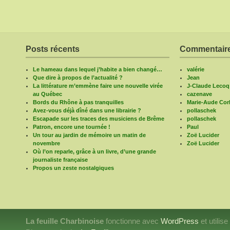
Posts récents
Commentaire
Le hameau dans lequel j’habite a bien changé…
valérie
Que dire à propos de l’actualité ?
Jean
La littérature m’emmène faire une nouvelle virée
J-Claude Lecoq
au Québec
cazenave
Bords du Rhône à pas tranquilles
Marie-Aude Corb
Avez-vous déjà dîné dans une librairie ?
pollaschek
Escapade sur les traces des musiciens de Brême
pollaschek
Patron, encore une tournée !
Paul
Un tour au jardin de mémoire un matin de
Zoë Lucider
novembre
Zoë Lucider
Où l’on reparle, grâce à un livre, d’une grande
journaliste française
Propos un zeste nostalgiques
La feuille Charbinoise
fonctionne avec
WordPress
et utilis