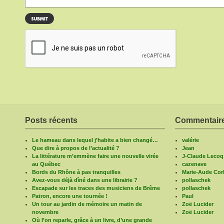
Posts récents
Commentaire
Le hameau dans lequel j’habite a bien changé…
valérie
Que dire à propos de l’actualité ?
Jean
La littérature m’emmène faire une nouvelle virée
J-Claude Lecoq
au Québec
cazenave
Bords du Rhône à pas tranquilles
Marie-Aude Corb
Avez-vous déjà dîné dans une librairie ?
pollaschek
Escapade sur les traces des musiciens de Brême
pollaschek
Patron, encore une tournée !
Paul
Un tour au jardin de mémoire un matin de
Zoë Lucider
novembre
Zoë Lucider
Où l’on reparle, grâce à un livre, d’une grande