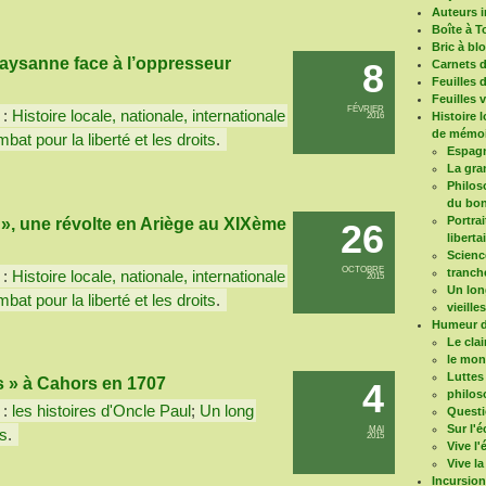
Auteurs i
Boîte à T
Bric à bl
aysanne face à l’oppresseur
8
Carnets 
Feuilles 
Feuilles 
FÉVRIER
 :
Histoire locale, nationale, internationale
Histoire 
2016
de mémoi
bat pour la liberté et les droits
.
Espagn
La gra
Philoso
du bon
Portrai
 », une révolte en Ariège au XIXème
26
liberta
Scienc
OCTOBRE
tranch
 :
Histoire locale, nationale, internationale
2015
Un long
bat pour la liberté et les droits
.
vieille
Humeur d
Le clai
le mo
Luttes
s » à Cahors en 1707
4
philos
 :
les histoires d'Oncle Paul
;
Un long
Questi
Sur l'é
MAI
ts
.
2015
Vive l
Vive la
Incursio