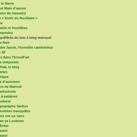
la Sierra
 et Main d'œuvre
ons de classe(s)
 « Sortir du Nucléaire »
da
trie ni frontières
mpesina
 préférés du bric à blog mensuel
u Noir
dre Jacob, l’honnête cambrioleur
o SF
x dans l'brouill'art
s temporels
Ytak, le blog
eries
itique
es d'automne
s de Marissé
arboricole
e à palabres
olecte
mpographe Sardon
nobites tranquilles
ts ont un sens
an ya Loubnan
 Eolas
astor
astor