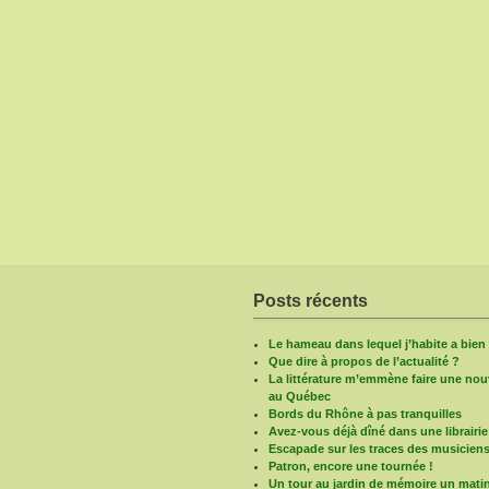
Posts récents
Le hameau dans lequel j’habite a bie
Que dire à propos de l’actualité ?
La littérature m’emmène faire une nouv
au Québec
Bords du Rhône à pas tranquilles
Avez-vous déjà dîné dans une librairie
Escapade sur les traces des musicien
Patron, encore une tournée !
Un tour au jardin de mémoire un mati