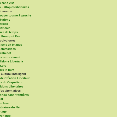
e sans visa
 – Utopies libertaires
tit monde
ouver tourne à gauche
éations
fricae
tit coin
sez de temps
 Pourquoi Pas
polyglottes
isme en images
efemerides
ista.net
 contre ciment
dizione Libertaria
m.org
es in Italy
culturel intelligent
 de Création Libertaire
ns du Coquelicot
itions Libertaires
fos alternatives
onde-sans-frontières
 XI
e faire
drature du Net
rtage
yon info