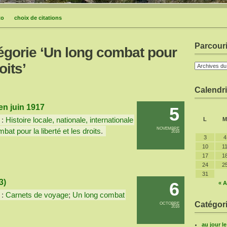
to
choix de citations
Parcouri
tégorie ‘Un long combat pour
oits’
Calendri
n juin 1917
5
 :
Histoire locale, nationale, internationale
L
M
NOVEMBRE
bat pour la liberté et les droits
.
2016
3
4
10
1
17
1
24
2
31
3)
6
« A
 :
Carnets de voyage
;
Un long combat
Catégori
OCTOBRE
2016
au jour l