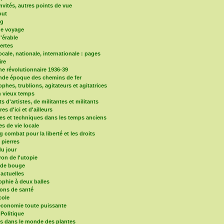
nvités, autres points de vue
out
og
de voyage
d'érable
vertes
locale, nationale, internationale : pages
re
e révolutionnaire 1936-39
nde époque des chemins de fer
phes, trublions, agitateurs et agitatrices
 vieux temps
ts d'artistes, de militantes et militants
ires d'ici et d'ailleurs
es et techniques dans les temps anciens
es de vie locale
 combat pour la liberté et les droits
s pierres
u jour
ron de l'utopie
nde bouge
 actuelles
ophie à deux balles
ons de santé
cole
'économie toute puissante
 Politique
ns dans le monde des plantes