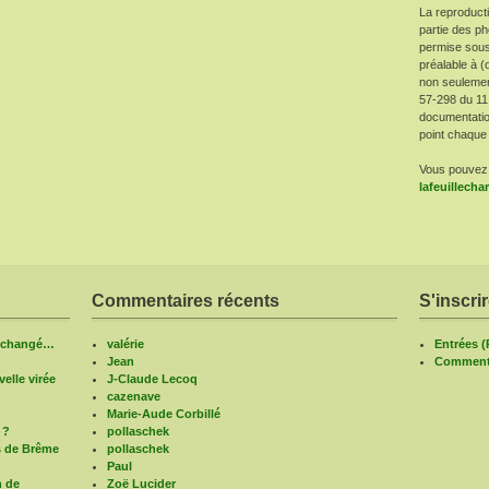
La reproduct
partie des ph
permise sous
préalable à (
non seulement 
57-298 du 11
documentatio
point chaque 
Vous pouvez 
lafeuillech
Commentaires récents
S'inscri
n changé…
valérie
Entrées 
Jean
Commenta
elle virée
J-Claude Lecoq
cazenave
Marie-Aude Corbillé
 ?
pollaschek
s de Brême
pollaschek
Paul
n de
Zoë Lucider