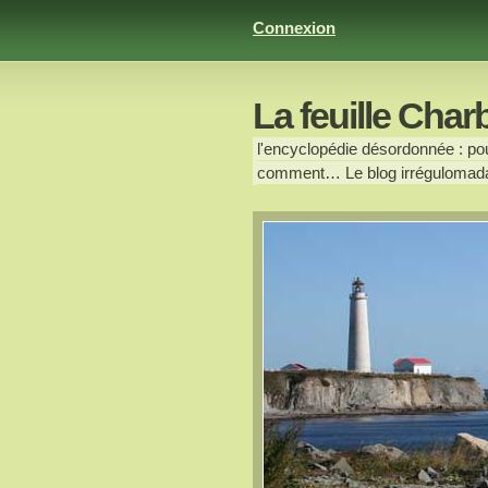
Connexion
La feuille Char
l'encyclopédie désordonnée : pour
comment… Le blog irrégulomada