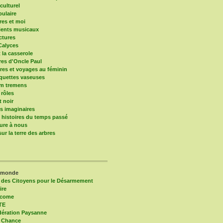
culturel
pulaire
res et moi
ients musicaux
ctures
Calyces
t la casserole
ires d'Oncle Paul
res et voyages au féminin
quettes vaseuses
um tremens
 rôles
t noir
 imaginaires
s histoires du temps passé
ure à nous
ur la terre des arbres
 monde
 des Citoyens pour le Désarmement
ire
lcome
TE
ération Paysanne
 Chance