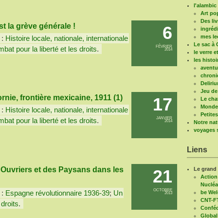
l'alambic 
Art po
Des liv
est la grève générale !
6
ingréd
mes le
 :
Histoire locale, nationale, internationale
Le sac à 
FÉVRIER
bat pour la liberté et les droits
.
2014
le verre e
les histo
aventu
chroni
Deliri
Jeu de
fornie, frontière mexicaine, 1911 (1)
17
Le cha
Mondes
 :
Histoire locale, nationale, internationale
Petite
JANVIER
bat pour la liberté et les droits
.
2014
Notre nat
voyages s
Liens
Ouvriers et des Paysans dans les
Le grand
21
Action
Nucléa
OCTOBRE
 :
Espagne révolutionnaire 1936-39
;
Un
be We
2013
CNT-F
 droits
.
Conféd
Global