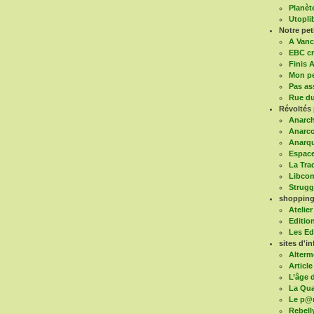
Planèt
Utoplib
Notre pe
A Vanc
EBC cr
Finis A
Mon pe
Pas as
Rue du
Révoltés 
Anarch
Anarco
Anarqu
Espace
La Tra
Libco
Struggl
shopping 
Atelier
Editio
Les Ed
sites d'in
Alterm
Article
L’âge d
La Qua
Le p@
Rebell