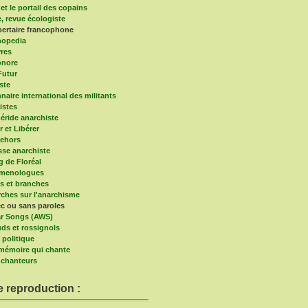
et le portail des copains
e, revue écologiste
bertaire francophone
hopedia
vres
onore
Futur
ste
naire international des militants
istes
ride anarchiste
r et Libérer
ehors
sse anarchiste
g de Floréal
imenologues
s et branches
ches sur l'anarchisme
c ou sans paroles
r Songs (AWS)
ds et rossignols
 politique
a mémoire qui chante
chanteurs
e reproduction :