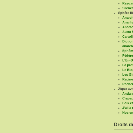
Rezo.n
Silenc
Sphère li
Anarc
Anarli
Anars
Autre 
Cartoli
Diction
anarch
Ephémé
Fédére
L'En-D
La pre
Le Blo
Les G
Racine
Recher
Zique ave
Antiwa
Crapau
Folk et
J'ai l
Nos en
Droits d