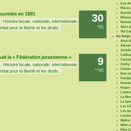
Los de 
Pièces
Questi
Fourmies en 1891
30
Réseau
 :
Histoire locale, nationale, internationale
Retira
AVRIL
Sans pa
bat pour la liberté et les droits
.
2013
Via Ca
les blogs
Actu d
Alexan
Arché
Caillou
sait la « Fédération jurassienne »
9
Carnet
 :
Histoire locale, nationale, internationale
Cathy 
Clopin
JUILLET
bat pour la liberté et les droits
.
2012
Etat cr
Feuill
Humeur
Krapo 
L’arbr
Le Mon
Le ta
Les Cé
Les mo
Loubn
Maître
Mère c
Père C