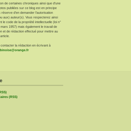
ion de certaines chroniques ainsi que d'une
otos publiées sur ce blog est en principe
 réserve d'en demander l'autorisation
ou aux) auteur(s). Vous respecterez ainsi
le code de la propriété intellectuelle (loi n°
 mars 1957) mais également le travail de
n et de rédaction effectué pour mettre au
article.
contacter la rédaction en écrivant à
arbinoise@orange.fr
re
(RSS)
ires (RSS)