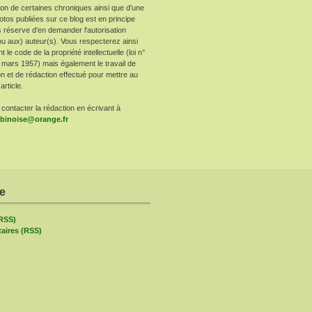
ion de certaines chroniques ainsi que d'une
otos publiées sur ce blog est en principe
 réserve d'en demander l'autorisation
ou aux) auteur(s). Vous respecterez ainsi
le code de la propriété intellectuelle (loi n°
 mars 1957) mais également le travail de
n et de rédaction effectué pour mettre au
article.
contacter la rédaction en écrivant à
arbinoise@orange.fr
re
(RSS)
ires (RSS)