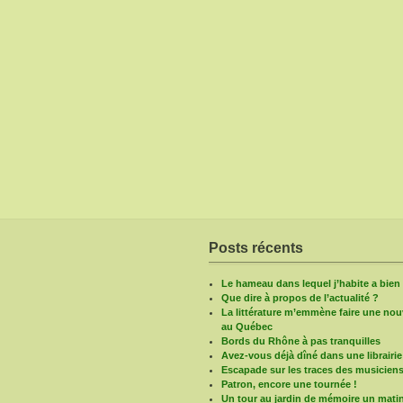
Posts récents
Le hameau dans lequel j’habite a bie
Que dire à propos de l’actualité ?
La littérature m’emmène faire une nouv
au Québec
Bords du Rhône à pas tranquilles
Avez-vous déjà dîné dans une librairie
Escapade sur les traces des musicien
Patron, encore une tournée !
Un tour au jardin de mémoire un mati