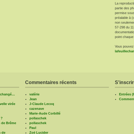
La reproduct
partie des ph
permise sous
préalable à (
non seulement 
57-298 du 11
documentatio
point chaque 
Vous pouvez 
lafeuillech
Commentaires récents
S'inscri
n changé…
valérie
Entrées 
Jean
Commenta
elle virée
J-Claude Lecoq
cazenave
Marie-Aude Corbillé
 ?
pollaschek
s de Brême
pollaschek
Paul
n de
Zoë Lucider