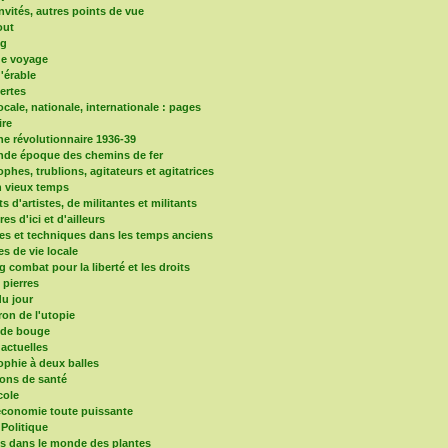
nvités, autres points de vue
out
og
de voyage
d'érable
vertes
locale, nationale, internationale : pages
re
e révolutionnaire 1936-39
nde époque des chemins de fer
phes, trublions, agitateurs et agitatrices
 vieux temps
ts d'artistes, de militantes et militants
ires d'ici et d'ailleurs
es et techniques dans les temps anciens
es de vie locale
 combat pour la liberté et les droits
s pierres
u jour
ron de l'utopie
nde bouge
 actuelles
ophie à deux balles
ons de santé
cole
'économie toute puissante
 Politique
ns dans le monde des plantes