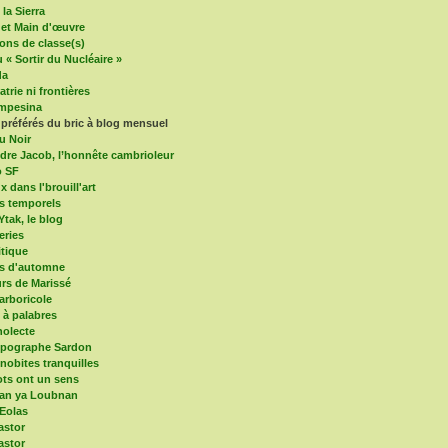
la Sierra
 et Main d'œuvre
ons de classe(s)
 « Sortir du Nucléaire »
da
trie ni frontières
mpesina
 préférés du bric à blog mensuel
u Noir
dre Jacob, l’honnête cambrioleur
o SF
x dans l'brouill'art
s temporels
Ytak, le blog
eries
itique
es d'automne
s de Marissé
arboricole
e à palabres
olecte
mpographe Sardon
nobites tranquilles
ts ont un sens
an ya Loubnan
 Eolas
astor
astor