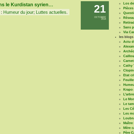
Los de 
ns le Kurdistan syrien…
21
Pièces
 :
Humeur du jour
;
Luttes actuelles
.
Questi
OCTOBRE
Réseau
2014
Retira
Sans pa
Via Ca
les blogs
Actu d
Alexan
Arché
Caillou
Carnet
Cathy 
Clopin
Etat cr
Feuill
Humeur
Krapo 
L’arbr
Le Mon
Le ta
Les Cé
Les mo
Loubn
Maître
Mère c
Père C