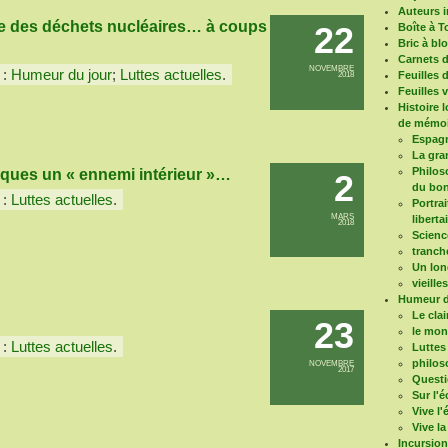
Auteurs i
me des déchets nucléaires… à coups
22
Boîte à T
Bric à bl
Carnets 
NOVEMBRE
 :
Humeur du jour
;
Luttes actuelles
.
Feuilles 
2018
Feuilles 
Histoire 
de mémoi
Espagn
La gra
Philoso
oques un « ennemi intérieur »…
2
du bon
 :
Luttes actuelles
.
Portrai
MARS
liberta
2018
Scienc
tranch
Un long
vieille
Humeur d
Le clai
23
le mo
 :
Luttes actuelles
.
Luttes
philos
NOVEMBRE
2017
Questi
Sur l'é
Vive l
Vive la
Incursio