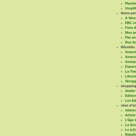
Planèt
Utoplib
Notre pe
A Vanc
EBC cr
Finis A
Mon pe
Pas as
Rue du
Révoltés 
Anarch
Anarco
Anarqu
Espace
La Tra
Libco
Struggl
shopping 
Atelier
Editio
Les Ed
sites d'in
Alterm
Article
L’âge d
La Qua
Le p@
Rebell