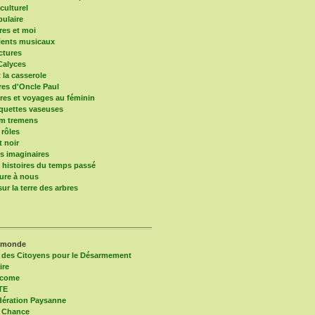
culturel
pulaire
res et moi
ients musicaux
ctures
Calyces
t la casserole
ires d'Oncle Paul
res et voyages au féminin
quettes vaseuses
um tremens
 rôles
t noir
 imaginaires
s histoires du temps passé
ure à nous
ur la terre des arbres
 monde
 des Citoyens pour le Désarmement
ire
lcome
TE
ération Paysanne
 Chance