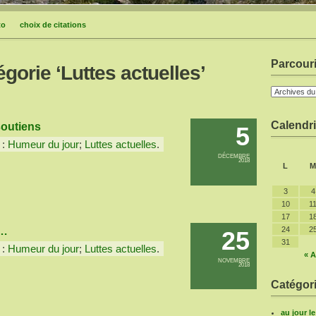
to
choix de citations
Parcouri
égorie ‘Luttes actuelles’
Calendri
soutiens
5
 :
Humeur du jour
;
Luttes actuelles
.
DÉCEMBRE
2018
L
M
3
4
10
1
17
1
e…
24
2
25
31
 :
Humeur du jour
;
Luttes actuelles
.
« A
NOVEMBRE
2018
Catégori
au jour l