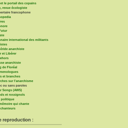
et le portail des copains
e, revue écologiste
bertaire francophone
hopedia
vres
onore
Futur
ste
naire international des militants
istes
ride anarchiste
r et Libérer
ehors
sse anarchiste
g de Floréal
imenologues
s et branches
ches sur l'anarchisme
c ou sans paroles
r Songs (AWS)
ds et rossignols
 politique
a mémoire qui chante
chanteurs
e reproduction :