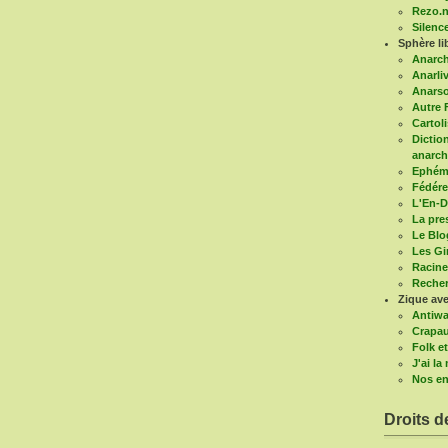
Rezo.n
Silenc
Sphère li
Anarc
Anarli
Anars
Autre 
Cartoli
Diction
anarch
Ephémé
Fédére
L'En-D
La pre
Le Blo
Les G
Racine
Recher
Zique ave
Antiwa
Crapau
Folk et
J'ai l
Nos en
Droits d