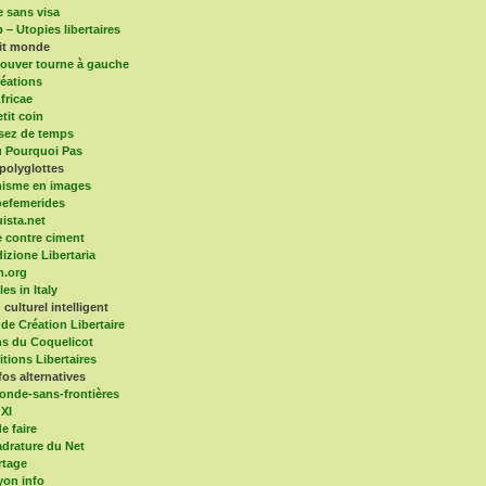
e sans visa
 – Utopies libertaires
tit monde
ouver tourne à gauche
éations
fricae
tit coin
sez de temps
 Pourquoi Pas
polyglottes
isme en images
efemerides
ista.net
 contre ciment
dizione Libertaria
m.org
es in Italy
culturel intelligent
 de Création Libertaire
ns du Coquelicot
itions Libertaires
fos alternatives
onde-sans-frontières
 XI
e faire
drature du Net
rtage
yon info