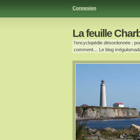
Connexion
La feuille Char
l'encyclopédie désordonnée : pour
comment… Le blog irrégulomada