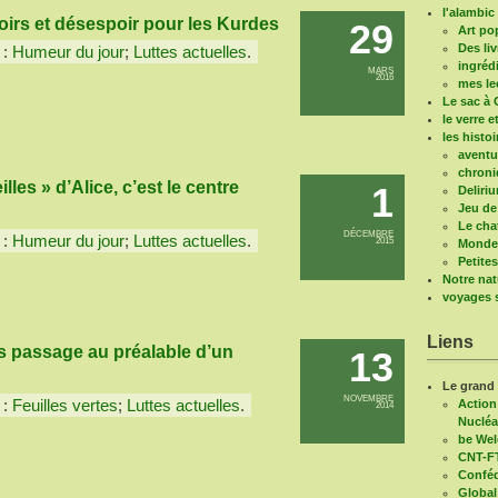
l'alambic 
irs et désespoir pour les Kurdes
29
Art po
Des liv
 :
Humeur du jour
;
Luttes actuelles
.
ingréd
MARS
2016
mes le
Le sac à 
le verre e
les histo
aventu
chroni
les » d’Alice, c’est le centre
1
Deliri
Jeu de
Le cha
DÉCEMBRE
 :
Humeur du jour
;
Luttes actuelles
.
2015
Mondes
Petite
Notre nat
voyages s
Liens
ns passage au préalable d’un
13
Le grand
NOVEMBRE
 :
Feuilles vertes
;
Luttes actuelles
.
Action
2014
Nucléa
be We
CNT-F
Conféd
Global