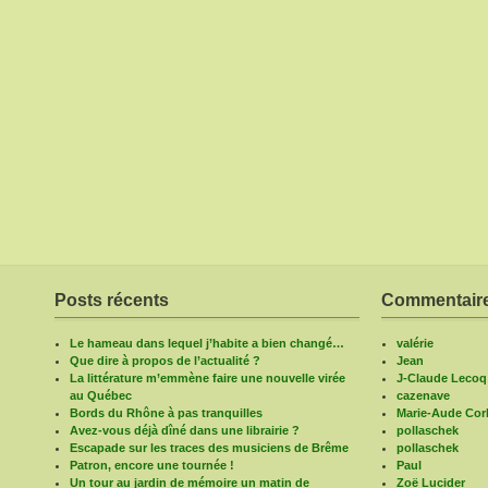
Posts récents
Commentaire
Le hameau dans lequel j’habite a bien changé…
valérie
Que dire à propos de l’actualité ?
Jean
La littérature m’emmène faire une nouvelle virée
J-Claude Lecoq
au Québec
cazenave
Bords du Rhône à pas tranquilles
Marie-Aude Corb
Avez-vous déjà dîné dans une librairie ?
pollaschek
Escapade sur les traces des musiciens de Brême
pollaschek
Patron, encore une tournée !
Paul
Un tour au jardin de mémoire un matin de
Zoë Lucider