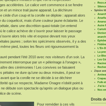
Rezo.n
mages accélérées. Le calice vert commence à se fendre
Silenc
izon et un mince trait jaune apparait. La déchirure
Sphère li
Anarc
 cède d’un coup et la corolle se déploie : apparait alors
Anarli
e du coquelicot, mais d’une couleur jaune éclatante. Le
Anars
pétale, dans une discrétion quasi-totale (on entend
Autre 
Cartoli
où le calice achève de s’ouvrir pour laisser le passage
Diction
 s’ouvre alors très vite et expose devant nos yeux
anarch
Ephémé
étales jaunes ; selon les spécimens observés, il y a des
Fédére
 même pied, toutes les fleurs ont rigoureusement la
L'En-D
La pre
Le Blo
stauré pendant l’été 2010 avec nos visiteurs d’un soir. La
Les G
lièrement interrompue par un « pèlerinage à l’onagre »,
Racine
maître des cérémonies ! Les convives se faisaient
Recher
Zique ave
es pétales ne dure qu’une ou deux minutes, il peut se
Antiwa
avant que la corolle ne se décide à se déchirer
Crapau
Folk et
rité qui se respecte, Madame Onagre n’obéit point à
J'ai l
 ne débute son spectacle qu’après un dialogue plus ou
Nos en
lice de scène.
Droits d
Pour remédier à ces vils