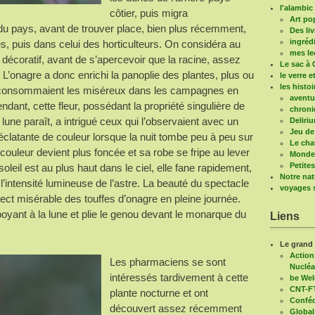
l'alambic 
côtier, puis migra
Art po
 du pays, avant de trouver place, bien plus récemment,
Des liv
ingréd
s, puis dans celui des horticulteurs. On considéra au
mes le
êt décoratif, avant de s’apercevoir que la racine, assez
Le sac à 
 L’onagre a donc enrichi la panoplie des plantes, plus ou
le verre e
les histo
 consommaient les miséreux dans les campagnes en
aventu
endant, cette fleur, possédant la propriété singulière de
chroni
 lune paraît, a intrigué ceux qui l’observaient avec un
Deliri
Jeu de
éclatante de couleur lorsque la nuit tombe peu à peu sur
Le cha
ouleur devient plus foncée et sa robe se fripe au lever
Mondes
Petite
oleil est au plus haut dans le ciel, elle fane rapidement,
Notre nat
l’intensité lumineuse de l’astre. La beauté du spectacle
voyages s
pect misérable des touffes d’onagre en pleine journée.
ant à la lune et plie le genou devant le monarque du
Liens
Le grand
Action
Les pharmaciens se sont
Nucléa
intéressés tardivement à cette
be We
CNT-F
plante nocturne et ont
Conféd
découvert assez récemment
Global