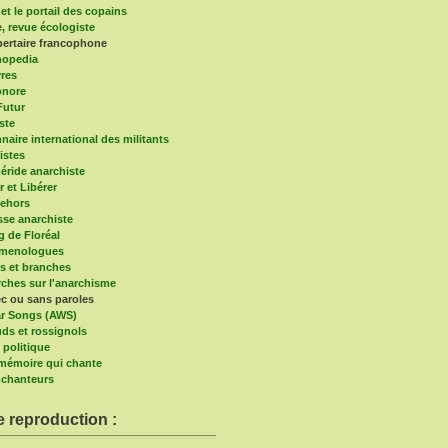
et le portail des copains
e, revue écologiste
bertaire francophone
hopedia
vres
onore
Futur
ste
naire international des militants
istes
ride anarchiste
r et Libérer
ehors
sse anarchiste
g de Floréal
imenologues
s et branches
ches sur l'anarchisme
c ou sans paroles
r Songs (AWS)
ds et rossignols
 politique
a mémoire qui chante
chanteurs
e reproduction :