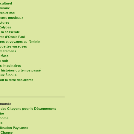
culturel
pulaire
res et moi
ients musicaux
ctures
Calyces
t la casserole
ires d'Oncle Paul
res et voyages au féminin
quettes vaseuses
um tremens
 rôles
t noir
 imaginaires
s histoires du temps passé
ure à nous
ur la terre des arbres
 monde
 des Citoyens pour le Désarmement
ire
lcome
TE
ération Paysanne
 Chance