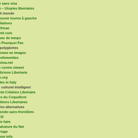
e sans visa
 – Utopies libertaires
tit monde
ouver tourne à gauche
éations
fricae
tit coin
sez de temps
 Pourquoi Pas
polyglottes
isme en images
efemerides
ista.net
 contre ciment
dizione Libertaria
m.org
es in Italy
culturel intelligent
 de Création Libertaire
ns du Coquelicot
itions Libertaires
fos alternatives
onde-sans-frontières
 XI
e faire
drature du Net
rtage
yon info