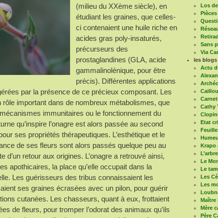
(milieu du XXème siècle), en
Los de 
Pièces
étudiant les graines, que celles-
Questi
ci contenaient une huile riche en
Réseau
Retira
acides gras poly-insaturés,
Sans pa
précurseurs des
Via Ca
prostaglandines (GLA, acide
les blogs
Actu d
gammalinolénique, pour être
Alexan
précis). Différentes applications
Arché
ggérées par la présence de ce précieux composant. Les
Caillou
Carnet
un rôle important dans de nombreux métabolismes, que
Cathy 
s mécanismes immunitaires ou le fonctionnement du
Clopin
Etat cr
rne qu’inspire l’onagre est alors passée au second
Feuill
r pour ses propriétés thérapeutiques. L’esthétique et le
Humeur
ssance de ses fleurs sont alors passés quelque peu au
Krapo 
L’arbr
te d’un retour aux origines. L’onagre a retrouvé ainsi,
Le Mon
es apothicaires, la place qu’elle occupait dans la
Le ta
lle. Les guérisseurs des tribus connaissaient les
Les Cé
Les mo
lisaient ses graines écrasées avec un pilon, pour guérir
Loubn
ons cutanées. Les chasseurs, quant à eux, frottaient
Maître
Mère c
s de fleurs, pour tromper l’odorat des animaux qu’ils
Père C