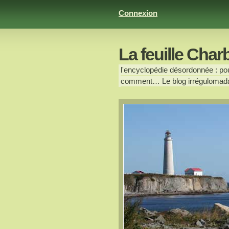
Connexion
La feuille Char
l'encyclopédie désordonnée : pour
comment… Le blog irrégulomada