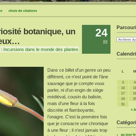
to
choix de citations
Parcouri
24
iosité botanique, un
 yeux…
MAI
2011
 :
Incursions dans le monde des plantes
Calendri
Dans ce billet d’un genre un peu
L
M
différent, ce n’est point de l’âne
3
4
sauvage que je compte vous
10
1
parler, ni d’un engin de siège
17
1
médiéval, cousin du baliste,
24
2
mais d’une fleur à la fois
31
discrète et flamboyante,
« A
l’onagre. C’est la première fois
Catégori
que je consacre une chronique
à une fleur ; il n’est jamais trop
au jour l