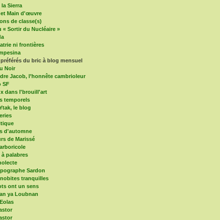
la Sierra
 et Main d'œuvre
ons de classe(s)
 « Sortir du Nucléaire »
da
trie ni frontières
mpesina
 préférés du bric à blog mensuel
u Noir
dre Jacob, l’honnête cambrioleur
o SF
x dans l'brouill'art
s temporels
Ytak, le blog
eries
itique
es d'automne
s de Marissé
arboricole
e à palabres
olecte
mpographe Sardon
nobites tranquilles
ts ont un sens
an ya Loubnan
 Eolas
astor
astor