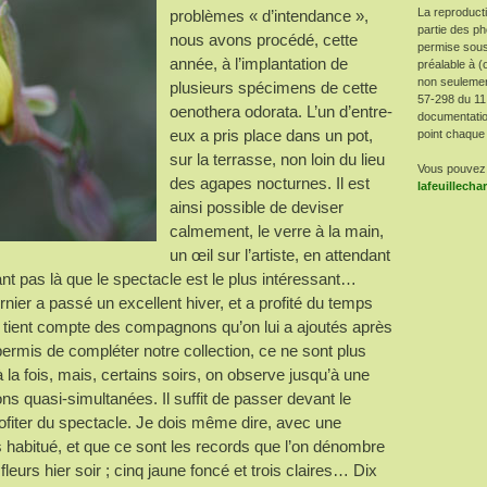
La reproduct
problèmes « d’intendance »,
partie des ph
nous avons procédé, cette
permise sous
année, à l’implantation de
préalable à (
non seulement 
plusieurs spécimens de cette
57-298 du 11
oenothera odorata. L’un d’entre-
documentatio
eux a pris place dans un pot,
point chaque 
sur la terrasse, non loin du lieu
Vous pouvez 
des agapes nocturnes. Il est
lafeuillech
ainsi possible de deviser
calmement, le verre à la main,
un œil sur l’artiste, en attendant
ant pas là que le spectacle est le plus intéressant…
ernier a passé un excellent hiver, et a profité du temps
on tient compte des compagnons qu’on lui a ajoutés après
permis de compléter notre collection, ce ne sont plus
 la fois, mais, certains soirs, on observe jusqu’à une
ns quasi-simultanées. Il suffit de passer devant le
ofiter du spectacle. Je dois même dire, avec une
is habitué, et que ce sont les records que l’on dénombre
leurs hier soir ; cinq jaune foncé et trois claires… Dix