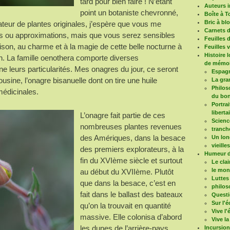
tard pour bien faire ! N’étant
Auteurs i
point un botaniste chevronné,
Boîte à T
Bric à bl
teur de plantes originales, j’espère que vous me
Carnets 
rs ou approximations, mais que vous serez sensibles
Feuilles 
n, au charme et à la magie de cette belle nocturne à
Feuilles 
Histoire 
ron. La famille oenothera comporte diverses
de mémoi
 leurs particularités. Mes onagres du jour, ce seront
Espagn
usine, l’onagre bisanuelle dont on tire une huile
La gra
Philoso
médicinales.
du bon
Portrai
liberta
L’onagre fait partie de ces
Scienc
nombreuses plantes revenues
tranch
des Amériques, dans la besace
Un long
vieille
des premiers explorateurs, à la
Humeur d
fin du XVIème siècle et surtout
Le clai
le mo
au début du XVIIème. Plutôt
Luttes
que dans la besace, c’est en
philos
fait dans le ballast des bateaux
Questi
Sur l'é
qu’on la trouvait en quantité
Vive l
massive. Elle colonisa d’abord
Vive la
les dunes de l’arrière-pays
Incursio