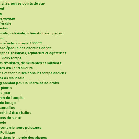
nvités, autres points de vue
out
og
de voyage
d'érable
vertes
locale, nationale, internationale : pages
re
e révolutionnaire 1936-39
nde époque des chemins de fer
phes, trublions, agitateurs et agitatrices
 vieux temps
ts d'artistes, de militantes et militants
ires d'ici et d'ailleurs
es et techniques dans les temps anciens
es de vie locale
 combat pour la liberté et les droits
s pierres
u jour
ron de l'utopie
nde bouge
 actuelles
ophie à deux balles
ons de santé
cole
'économie toute puissante
 Politique
ns dans le monde des plantes