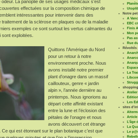
e odeur. La panoplie de ses usages médicaux s’est
Planèt
écouvertes effectuées sur la composition chimique de
Utoplib
Notre pe
semblent intéressantes pour intervenir dans des
A Vanc
 traitement de la sclérose en plaques ou de la maladie
EBC cr
niers exemples ce sont surtout les vertus calmantes du
Finis A
Mon pe
sont exploitées.
Pas as
Rue du
Révoltés 
Quittons l’Amérique du Nord
Anarch
pour un retour à notre
Anarco
environnement proche. Nous
Anarqu
Espace
avons installé notre premier
La Tra
plant d’onagre dans un massif
Libco
Struggl
caillouteux, genre « jardin
shopping 
alpin », l’année dernière au
Atelier
printemps. Nous ignorions au
Editio
Les Ed
départ cette affinité existant
sites d'in
entre la lune et l’éclosion des
Alterm
pétales de l’onagre et nous
Article
L’âge d
avons découvert cet étrange
La Qua
 Ce qui est étonnant sur le plan botanique c’est que
Le p@
Rebell
que quelques minutes et que l’on a l’impression