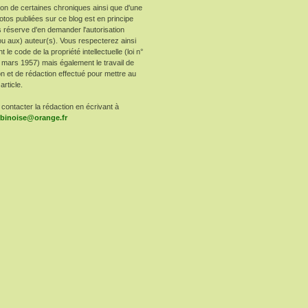
ion de certaines chroniques ainsi que d'une
otos publiées sur ce blog est en principe
 réserve d'en demander l'autorisation
ou aux) auteur(s). Vous respecterez ainsi
le code de la propriété intellectuelle (loi n°
 mars 1957) mais également le travail de
n et de rédaction effectué pour mettre au
article.
contacter la rédaction en écrivant à
arbinoise@orange.fr