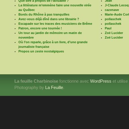
Que dire à propos de l’actualité ?
Jean
La littérature m’emmène faire une nouvelle virée
J-Claude Lecoq
au Québec
cazenave
Bords du Rhône à pas tranquilles
Marie-Aude Corb
Avez-vous déjà dîné dans une librairie ?
pollaschek
Escapade sur les traces des musiciens de Brême
pollaschek
Patron, encore une tournée !
Paul
Un tour au jardin de mémoire un matin de
Zoë Lucider
novembre
Zoë Lucider
Où l’on reparle, grâce à un livre, d’une grande
journaliste française
Propos un zeste nostalgiques
La feuille Charbinoise
fonctionne avec
WordPress
et utilis
Photography by
La Feuille
.