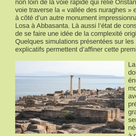
non loin de la voie rapide qui relie Orista
voie traverse la « vallée des nuraghes »
à côté d’un autre monument impressionna
Losa à Abbasanta. Là aussi l’état de con
de se faire une idée de la complexité origi
Quelques simulations présentées sur le
explicatifs permettent d’affiner cette pre
La
do
én
mo
av
pr
gr
se
né
à 