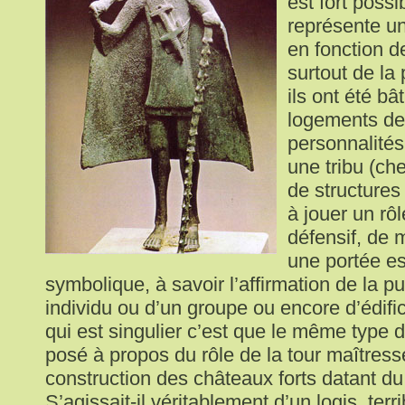
est fort poss
représente un
en fonction 
surtout de la 
ils ont été bât
logements de
personnalité
une tribu (ch
de structures
à jouer un rô
défensif, de
une portée es
symbolique, à savoir l’affirmation de la p
individu ou d’un groupe ou encore d’édifi
qui est singulier c’est que le même type d
posé à propos du rôle de la tour maîtress
construction des châteaux forts datant d
S’agissait-il véritablement d’un logis, ter