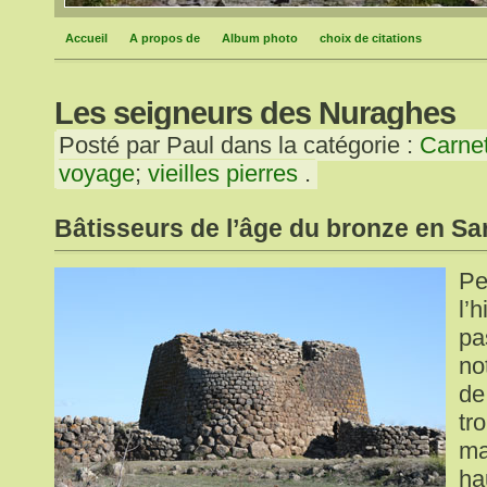
Accueil
A propos de
Album photo
choix de citations
Les seigneurs des Nuraghes
Posté par Paul dans la catégorie :
Carne
voyage
;
vieilles pierres
.
Bâtisseurs de l’âge du bronze en Sa
Pe
l’h
pa
no
de
tr
ma
ha