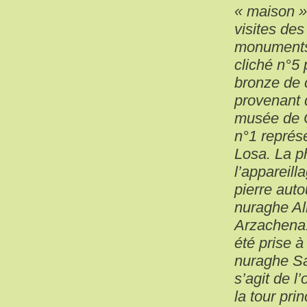
« maison »
visites des
monuments,
cliché n°5
bronze de c
provenant 
musée de C
n°1 représ
Losa. La p
l’appareill
pierre auto
nuraghe Al
Arzachena.
été prise à 
nuraghe San
s’agit de l
la tour pri