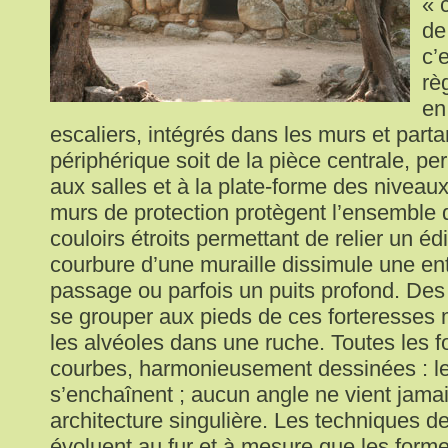
« 
de
c’
rè
en
escaliers, intégrés dans les murs et partan
périphérique soit de la pièce centrale, p
aux salles et à la plate-forme des niveau
murs de protection protègent l’ensemble 
couloirs étroits permettant de relier un éd
courbure d’une muraille dissimule une ent
passage ou parfois un puits profond. De
se grouper aux pieds de ces forteresse
les alvéoles dans une ruche. Toutes les 
courbes, harmonieusement dessinées : le
s’enchaînent ; aucun angle ne vient jama
architecture singulière. Les techniques d
évoluent au fur et à mesure que les forme