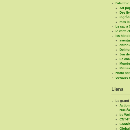
l'alambic 
Art po
Des liv
ingréd
mes le
Le sac à 
le verre e
les histo
aventu
chroni
Deliri
Jeu de
Le cha
Mondes
Petite
Notre nat
voyages s
Liens
Le grand
Action
Nucléa
be We
CNT-F
Conféd
Global