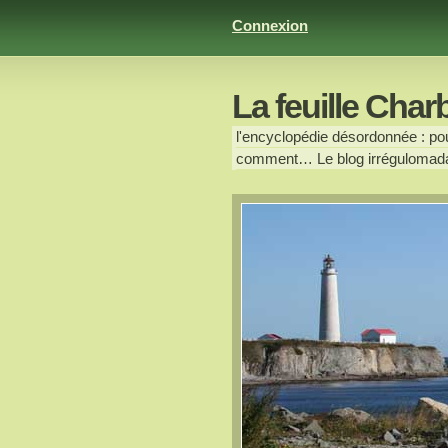
Connexion
La feuille Char
l'encyclopédie désordonnée : pour
comment… Le blog irrégulomada