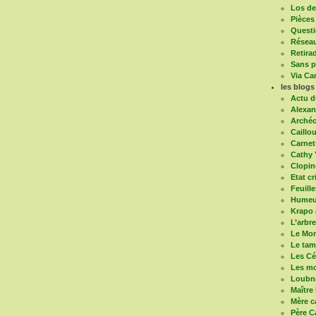
Los de 
Pièces
Questi
Réseau
Retira
Sans pa
Via Ca
les blogs
Actu d
Alexan
Arché
Caillou
Carnet
Cathy 
Clopin
Etat cr
Feuill
Humeur
Krapo 
L’arbr
Le Mon
Le ta
Les Cé
Les mo
Loubn
Maître
Mère c
Père C