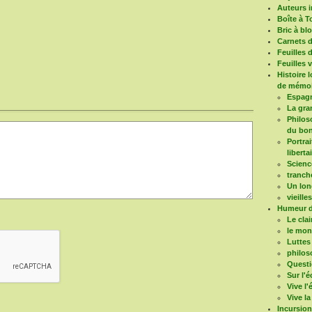
Auteurs i
Boîte à T
Bric à bl
Carnets 
Feuilles 
Feuilles 
Histoire 
de mémoi
Espagn
La gra
Philoso
du bon
Portrai
liberta
Scienc
tranch
Un long
vieille
Humeur d
Le clai
le mo
Luttes
philos
Questi
Sur l'é
Vive l
Vive la
Incursio