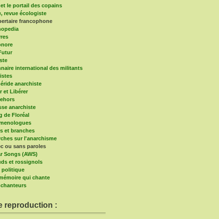
et le portail des copains
e, revue écologiste
bertaire francophone
hopedia
vres
onore
Futur
ste
naire international des militants
istes
ride anarchiste
r et Libérer
ehors
sse anarchiste
g de Floréal
imenologues
s et branches
ches sur l'anarchisme
c ou sans paroles
r Songs (AWS)
ds et rossignols
 politique
a mémoire qui chante
chanteurs
e reproduction :