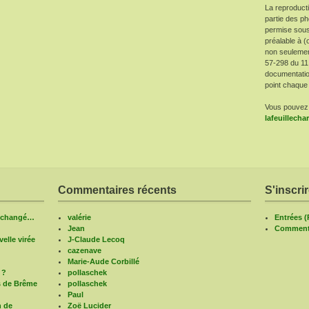
La reproduct
partie des ph
permise sous
préalable à (
non seulement 
57-298 du 11
documentatio
point chaque 
Vous pouvez 
lafeuillech
Commentaires récents
S'inscri
n changé…
valérie
Entrées 
Jean
Commenta
elle virée
J-Claude Lecoq
cazenave
Marie-Aude Corbillé
 ?
pollaschek
s de Brême
pollaschek
Paul
n de
Zoë Lucider