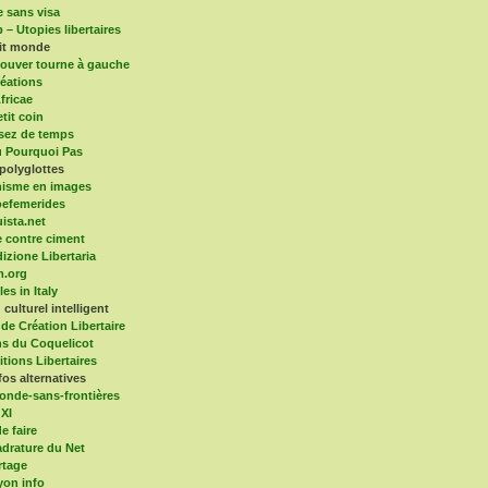
e sans visa
 – Utopies libertaires
tit monde
ouver tourne à gauche
éations
fricae
tit coin
sez de temps
 Pourquoi Pas
polyglottes
isme en images
efemerides
ista.net
 contre ciment
dizione Libertaria
m.org
es in Italy
culturel intelligent
 de Création Libertaire
ns du Coquelicot
itions Libertaires
fos alternatives
onde-sans-frontières
 XI
e faire
drature du Net
rtage
yon info