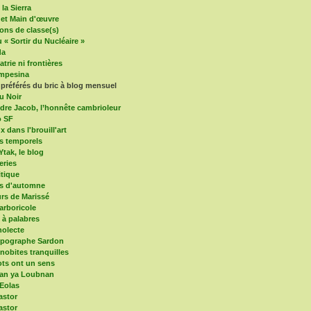
la Sierra
 et Main d'œuvre
ons de classe(s)
 « Sortir du Nucléaire »
da
trie ni frontières
mpesina
 préférés du bric à blog mensuel
u Noir
dre Jacob, l’honnête cambrioleur
o SF
x dans l'brouill'art
s temporels
Ytak, le blog
eries
itique
es d'automne
s de Marissé
arboricole
e à palabres
olecte
mpographe Sardon
nobites tranquilles
ts ont un sens
an ya Loubnan
 Eolas
astor
astor