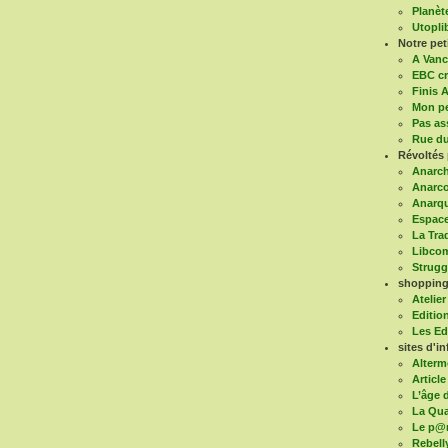
Planèt
Utoplib
Notre pe
A Vanc
EBC cr
Finis A
Mon pe
Pas as
Rue du
Révoltés 
Anarch
Anarco
Anarqu
Espace
La Tra
Libco
Struggl
shopping 
Atelier
Editio
Les Ed
sites d'in
Alterm
Article
L’âge d
La Qua
Le p@
Rebell