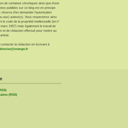
ion de certaines chroniques ainsi que d'une
otos publiées sur ce blog est en principe
 réserve d'en demander l'autorisation
ou aux) auteur(s). Vous respecterez ainsi
le code de la propriété intellectuelle (loi n°
 mars 1957) mais également le travail de
n et de rédaction effectué pour mettre au
article.
contacter la rédaction en écrivant à
arbinoise@orange.fr
re
(RSS)
ires (RSS)