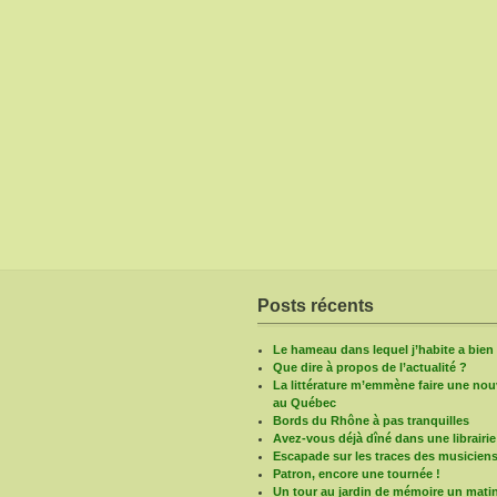
Posts récents
Le hameau dans lequel j’habite a bie
Que dire à propos de l’actualité ?
La littérature m’emmène faire une nouv
au Québec
Bords du Rhône à pas tranquilles
Avez-vous déjà dîné dans une librairie
Escapade sur les traces des musicien
Patron, encore une tournée !
Un tour au jardin de mémoire un mati