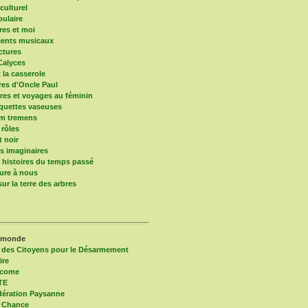
culturel
pulaire
res et moi
ients musicaux
ctures
Calyces
t la casserole
ires d'Oncle Paul
res et voyages au féminin
quettes vaseuses
um tremens
 rôles
t noir
 imaginaires
s histoires du temps passé
ure à nous
ur la terre des arbres
 monde
 des Citoyens pour le Désarmement
ire
lcome
TE
ération Paysanne
 Chance