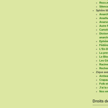
Rezo.n
Silenc
Sphère li
Anarc
Anarli
Anars
Autre 
Cartoli
Diction
anarch
Ephémé
Fédére
L'En-D
La pre
Le Blo
Les G
Racine
Recher
Zique ave
Antiwa
Crapau
Folk et
J'ai l
Nos en
Droits d