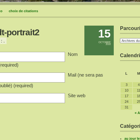
to
choix de citations
Parcouri
15
t-portrait2
: .
OCTOBRE
2010
Nom
Calendri
(required)
L
M
Mail (ne sera pas
publié) (required)
3
4
10
1
Site web
17
1
24
2
31
« A
Catégori
au jour l