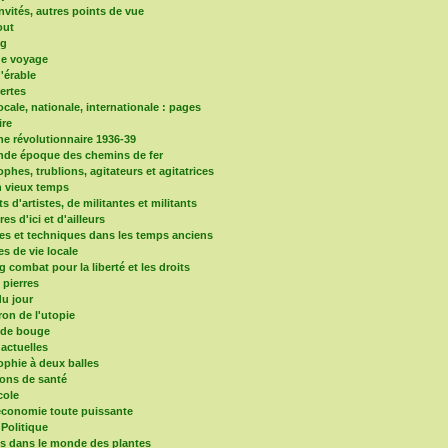
nvités, autres points de vue
out
og
de voyage
d'érable
vertes
locale, nationale, internationale : pages
re
e révolutionnaire 1936-39
nde époque des chemins de fer
phes, trublions, agitateurs et agitatrices
 vieux temps
ts d'artistes, de militantes et militants
ires d'ici et d'ailleurs
es et techniques dans les temps anciens
es de vie locale
 combat pour la liberté et les droits
s pierres
u jour
ron de l'utopie
nde bouge
 actuelles
ophie à deux balles
ons de santé
cole
'économie toute puissante
 Politique
ns dans le monde des plantes