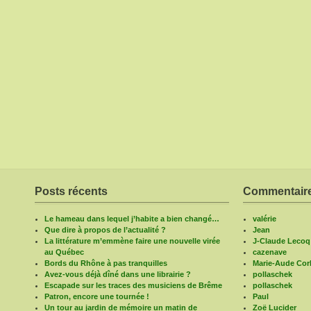
Posts récents
Commentaire
Le hameau dans lequel j’habite a bien changé…
valérie
Que dire à propos de l’actualité ?
Jean
La littérature m’emmène faire une nouvelle virée
J-Claude Lecoq
au Québec
cazenave
Bords du Rhône à pas tranquilles
Marie-Aude Corb
Avez-vous déjà dîné dans une librairie ?
pollaschek
Escapade sur les traces des musiciens de Brême
pollaschek
Patron, encore une tournée !
Paul
Un tour au jardin de mémoire un matin de
Zoë Lucider