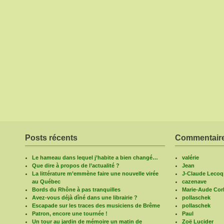
Posts récents
Commentaire
Le hameau dans lequel j’habite a bien changé…
valérie
Que dire à propos de l’actualité ?
Jean
La littérature m’emmène faire une nouvelle virée
J-Claude Lecoq
au Québec
cazenave
Bords du Rhône à pas tranquilles
Marie-Aude Corb
Avez-vous déjà dîné dans une librairie ?
pollaschek
Escapade sur les traces des musiciens de Brême
pollaschek
Patron, encore une tournée !
Paul
Un tour au jardin de mémoire un matin de
Zoë Lucider