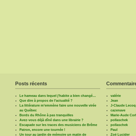
Posts récents
Commentaire
Le hameau dans lequel j’habite a bien changé…
valérie
Que dire à propos de l’actualité ?
Jean
La littérature m’emmène faire une nouvelle virée
J-Claude Lecoq
au Québec
cazenave
Bords du Rhône à pas tranquilles
Marie-Aude Corb
Avez-vous déjà dîné dans une librairie ?
pollaschek
Escapade sur les traces des musiciens de Brême
pollaschek
Patron, encore une tournée !
Paul
Un tour au jardin de mémoire un matin de
Zoë Lucider