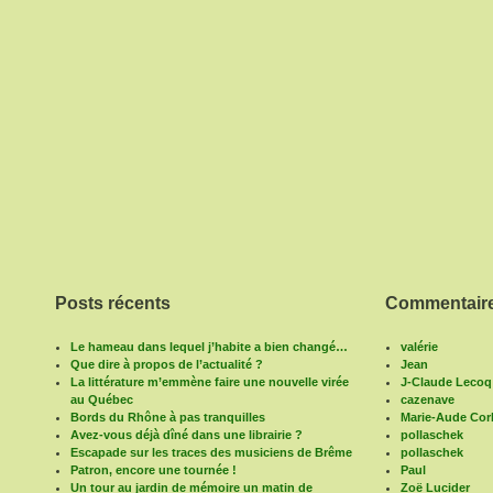
Posts récents
Commentaire
Le hameau dans lequel j’habite a bien changé…
valérie
Que dire à propos de l’actualité ?
Jean
La littérature m’emmène faire une nouvelle virée
J-Claude Lecoq
au Québec
cazenave
Bords du Rhône à pas tranquilles
Marie-Aude Corb
Avez-vous déjà dîné dans une librairie ?
pollaschek
Escapade sur les traces des musiciens de Brême
pollaschek
Patron, encore une tournée !
Paul
Un tour au jardin de mémoire un matin de
Zoë Lucider