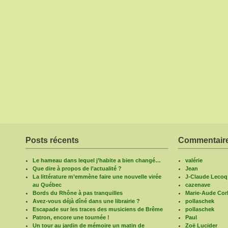
Posts récents
Commentaire
Le hameau dans lequel j’habite a bien changé…
valérie
Que dire à propos de l’actualité ?
Jean
La littérature m’emmène faire une nouvelle virée
J-Claude Lecoq
au Québec
cazenave
Bords du Rhône à pas tranquilles
Marie-Aude Corb
Avez-vous déjà dîné dans une librairie ?
pollaschek
Escapade sur les traces des musiciens de Brême
pollaschek
Patron, encore une tournée !
Paul
Un tour au jardin de mémoire un matin de
Zoë Lucider