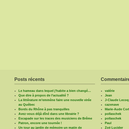
Posts récents
Commentaire
Le hameau dans lequel j’habite a bien changé…
valérie
Que dire à propos de l’actualité ?
Jean
La littérature m’emmène faire une nouvelle virée
J-Claude Lecoq
au Québec
cazenave
Bords du Rhône à pas tranquilles
Marie-Aude Corb
Avez-vous déjà dîné dans une librairie ?
pollaschek
Escapade sur les traces des musiciens de Brême
pollaschek
Patron, encore une tournée !
Paul
Un tour au jardin de mémoire un matin de
Zoë Lucider