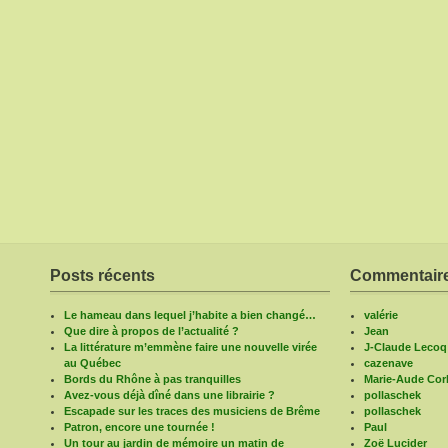
Posts récents
Commentaire
Le hameau dans lequel j’habite a bien changé…
valérie
Que dire à propos de l’actualité ?
Jean
La littérature m’emmène faire une nouvelle virée
J-Claude Lecoq
au Québec
cazenave
Bords du Rhône à pas tranquilles
Marie-Aude Corb
Avez-vous déjà dîné dans une librairie ?
pollaschek
Escapade sur les traces des musiciens de Brême
pollaschek
Patron, encore une tournée !
Paul
Un tour au jardin de mémoire un matin de
Zoë Lucider