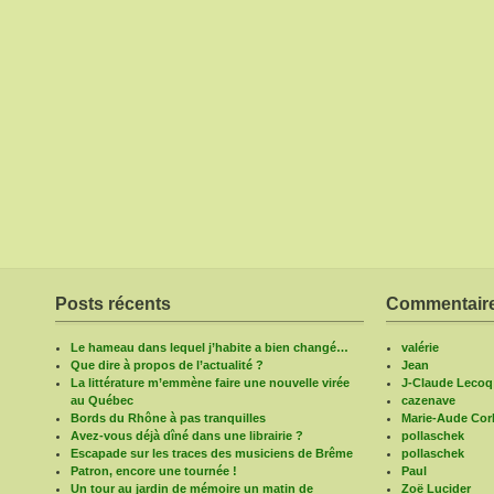
Posts récents
Commentaire
Le hameau dans lequel j’habite a bien changé…
valérie
Que dire à propos de l’actualité ?
Jean
La littérature m’emmène faire une nouvelle virée
J-Claude Lecoq
au Québec
cazenave
Bords du Rhône à pas tranquilles
Marie-Aude Corb
Avez-vous déjà dîné dans une librairie ?
pollaschek
Escapade sur les traces des musiciens de Brême
pollaschek
Patron, encore une tournée !
Paul
Un tour au jardin de mémoire un matin de
Zoë Lucider