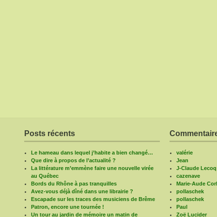
Posts récents
Commentaire
Le hameau dans lequel j’habite a bien changé…
valérie
Que dire à propos de l’actualité ?
Jean
La littérature m’emmène faire une nouvelle virée
J-Claude Lecoq
au Québec
cazenave
Bords du Rhône à pas tranquilles
Marie-Aude Corb
Avez-vous déjà dîné dans une librairie ?
pollaschek
Escapade sur les traces des musiciens de Brême
pollaschek
Patron, encore une tournée !
Paul
Un tour au jardin de mémoire un matin de
Zoë Lucider