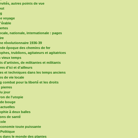
nvités, autres points de vue
out
og
de voyage
d'érable
vertes
locale, nationale, internationale : pages
re
e révolutionnaire 1936-39
nde époque des chemins de fer
phes, trublions, agitateurs et agitatrices
 vieux temps
ts d'artistes, de militantes et militants
ires d'ici et d'ailleurs
es et techniques dans les temps anciens
es de vie locale
 combat pour la liberté et les droits
s pierres
u jour
ron de l'utopie
nde bouge
 actuelles
ophie à deux balles
ons de santé
cole
'économie toute puissante
 Politique
ns dans le monde des plantes