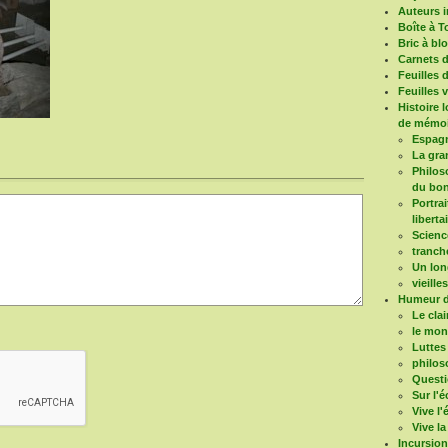
Auteurs i
Boîte à T
Bric à bl
Carnets 
Feuilles 
Feuilles 
Histoire 
de mémoi
Espagn
La gra
Philoso
du bon
Portrai
liberta
Scienc
tranch
Un long
vieille
Humeur d
Le clai
le mo
Luttes
philos
Questi
Sur l'é
Vive l
Vive la
Incursio