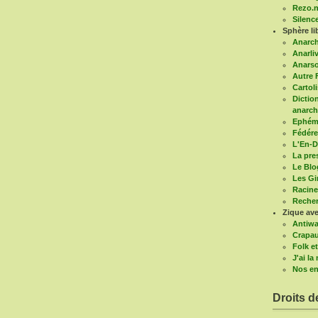
Rezo.n
Silenc
Sphère li
Anarc
Anarli
Anars
Autre 
Cartoli
Diction
anarch
Ephémé
Fédére
L'En-D
La pre
Le Blo
Les G
Racine
Recher
Zique ave
Antiwa
Crapau
Folk et
J'ai l
Nos en
Droits d