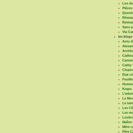
Los de 
Pièces
Questi
Réseau
Retira
Sans pa
Via Ca
les blogs
Actu d
Alexan
Arché
Caillou
Carnet
Cathy 
Clopin
Etat cr
Feuill
Humeur
Krapo 
L’arbr
Le Mon
Le ta
Les Cé
Les mo
Loubn
Maître
Mère c
Père C