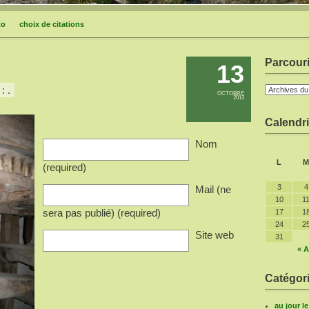
to
choix de citations
Parcouri
13
: .
OCTOBRE
2013
Calendri
Nom
L
M
(required)
3
4
Mail (ne
10
1
sera pas publié) (required)
17
1
24
2
Site web
31
« A
Catégori
au jour l