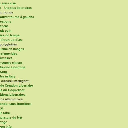
e sans visa
 – Utopies libertaires
tit monde
ouver tourne à gauche
éations
fricae
tit coin
sez de temps
 Pourquoi Pas
polyglottes
isme en images
efemerides
ista.net
 contre ciment
dizione Libertaria
m.org
es in Italy
culturel intelligent
 de Création Libertaire
ns du Coquelicot
itions Libertaires
fos alternatives
onde-sans-frontières
 XI
e faire
drature du Net
rtage
yon info