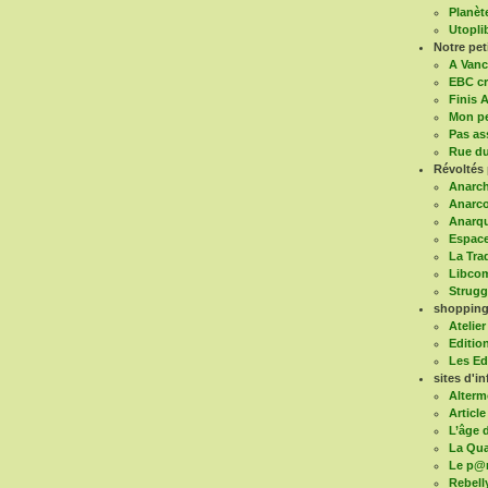
Planèt
Utoplib
Notre pe
A Vanc
EBC cr
Finis A
Mon pe
Pas as
Rue du
Révoltés 
Anarch
Anarco
Anarqu
Espace
La Tra
Libco
Struggl
shopping 
Atelier
Editio
Les Ed
sites d'in
Alterm
Article
L’âge d
La Qua
Le p@
Rebell