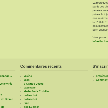
La reproduct
partie des ph
permise sous
préalable à (
non seulement 
57-298 du 11
documentatio
point chaque 
Vous pouvez 
lafeuillech
Commentaires récents
S'inscri
n changé…
valérie
Entrées 
Jean
Commenta
elle virée
J-Claude Lecoq
cazenave
Marie-Aude Corbillé
 ?
pollaschek
s de Brême
pollaschek
Paul
n de
Zoë Lucider