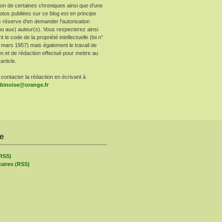
ion de certaines chroniques ainsi que d'une
otos publiées sur ce blog est en principe
 réserve d'en demander l'autorisation
ou aux) auteur(s). Vous respecterez ainsi
le code de la propriété intellectuelle (loi n°
 mars 1957) mais également le travail de
n et de rédaction effectué pour mettre au
article.
contacter la rédaction en écrivant à
arbinoise@orange.fr
re
(RSS)
ires (RSS)