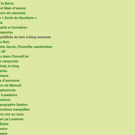
la Sierra
 et Main d'œuvre
ons de classe(s)
 « Sortir du Nucléaire »
da
trie ni frontières
mpesina
 préférés du bric à blog mensuel
u Noir
dre Jacob, l’honnête cambrioleur
o SF
x dans l'brouill'art
s temporels
Ytak, le blog
eries
itique
es d'automne
s de Marissé
arboricole
e à palabres
olecte
mpographe Sardon
nobites tranquilles
ts ont un sens
an ya Loubnan
 Eolas
astor
astor