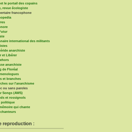
et le portail des copains
e, revue écologiste
bertaire francophone
hopedia
vres
onore
Futur
ste
naire international des militants
istes
ride anarchiste
r et Libérer
ehors
sse anarchiste
g de Floréal
imenologues
s et branches
ches sur l'anarchisme
c ou sans paroles
r Songs (AWS)
ds et rossignols
 politique
a mémoire qui chante
chanteurs
e reproduction :