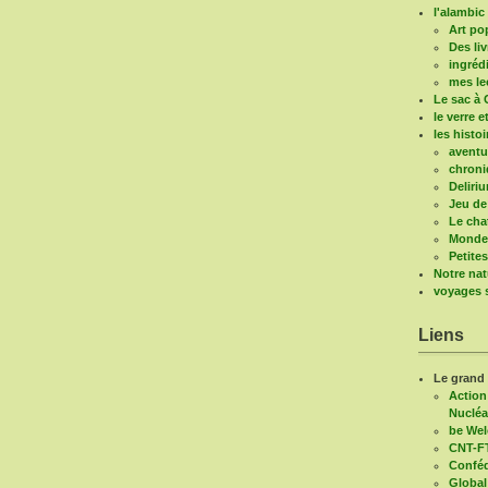
l'alambic 
Art po
Des liv
ingréd
mes le
Le sac à 
le verre e
les histo
aventu
chroni
Deliri
Jeu de
Le cha
Mondes
Petite
Notre nat
voyages s
Liens
Le grand
Action
Nucléa
be We
CNT-F
Conféd
Global