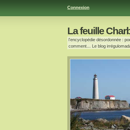
Connexion
La feuille Char
l'encyclopédie désordonnée : pour
comment… Le blog irrégulomada