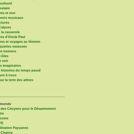
culturel
pulaire
res et moi
ients musicaux
ctures
Calyces
t la casserole
ires d'Oncle Paul
res et voyages au féminin
quettes vaseuses
um tremens
 rôles
t noir
 imaginaires
s histoires du temps passé
ure à nous
ur la terre des arbres
 monde
 des Citoyens pour le Désarmement
ire
lcome
TE
ération Paysanne
 Chance