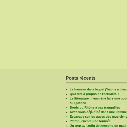
Posts récents
Le hameau dans lequel j’habite a bie
Que dire à propos de l’actualité ?
La littérature m’emmène faire une nouv
au Québec
Bords du Rhône à pas tranquilles
Avez-vous déjà dîné dans une librairie
Escapade sur les traces des musicien
Patron, encore une tournée !
Un tour au jardin de mémoire un mati