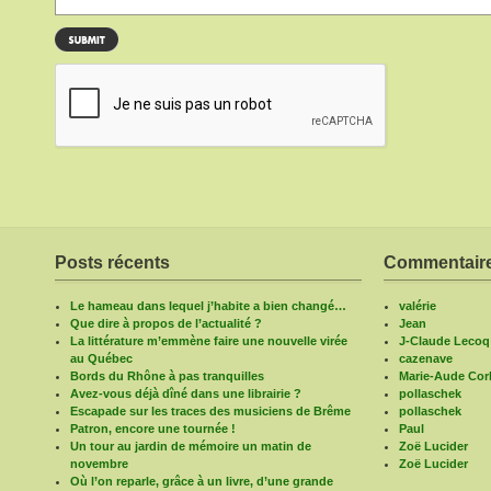
Posts récents
Commentaire
Le hameau dans lequel j’habite a bien changé…
valérie
Que dire à propos de l’actualité ?
Jean
La littérature m’emmène faire une nouvelle virée
J-Claude Lecoq
au Québec
cazenave
Bords du Rhône à pas tranquilles
Marie-Aude Corb
Avez-vous déjà dîné dans une librairie ?
pollaschek
Escapade sur les traces des musiciens de Brême
pollaschek
Patron, encore une tournée !
Paul
Un tour au jardin de mémoire un matin de
Zoë Lucider
novembre
Zoë Lucider
Où l’on reparle, grâce à un livre, d’une grande