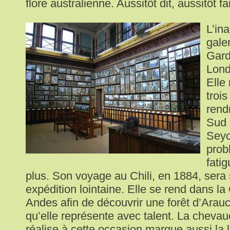
flore australienne. Aussitôt dit, aussitôt fai
L’in
gale
Gard
Lond
Elle
troi
rend
Sud 
Seyc
prob
fati
plus. Son voyage au Chili, en 1884, sera 
expédition lointaine. Elle se rend dans la
Andes afin de découvrir une forêt d’Arau
qu’elle représente avec talent. La chevau
réalise à cette occasion marque aussi la 