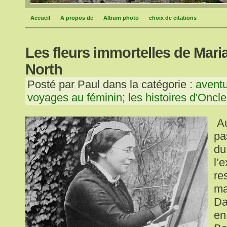
Accueil
A propos de
Album photo
choix de citations
Les fleurs immortelles de Mari
North
Posté par Paul dans la catégorie :
aventu
voyages au féminin
;
les histoires d'Oncl
Au
pa
du
l’
re
ma
Da
en