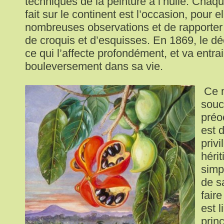
techniques de la peinture à l’huile. Chaq
fait sur le continent est l’occasion, pour el
nombreuses observations et de rapporte
de croquis et d’esquisses. En 1869, le d
ce qui l’affecte profondément, et va entra
bouleversement dans sa vie.
Ce n
souc
préo
est d
privi
hérit
simp
de s
fair
est 
prin