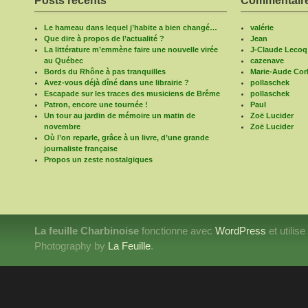
Posts récents
Commentaire
Le hameau dans lequel j’habite a bien changé…
valérie
Que dire à propos de l’actualité ?
Jean
La littérature m’emmène faire une nouvelle virée
J-Claude Lecoq
au Québec
cazenave
Bords du Rhône à pas tranquilles
Marie-Aude Corb
Avez-vous déjà dîné dans une librairie ?
pollaschek
Escapade sur les traces des musiciens de Brême
pollaschek
Patron, encore une tournée !
Paul
Un tour au jardin de mémoire un matin de
Zoë Lucider
novembre
Zoë Lucider
Où l’on reparle, grâce à un livre, d’une grande
journaliste française
Propos un zeste nostalgiques
La feuille Charbinoise
fonctionne avec
WordPress
et utilis
Photography by
La Feuille
.