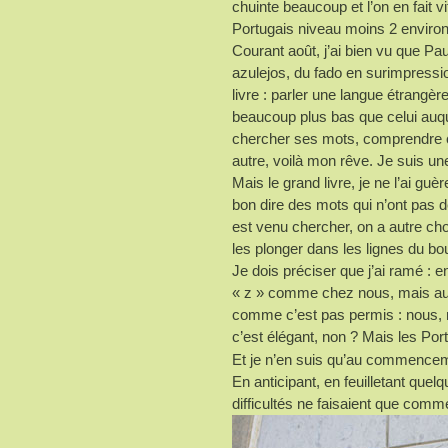
chuinte beaucoup et l’on en fait v
Portugais niveau moins 2 environ
Courant août, j’ai bien vu que Pa
azulejos, du fado en surimpression
livre : parler une langue étrang
beaucoup plus bas que celui auqu
chercher ses mots, comprendre ce 
autre, voilà mon rêve. Je suis un
Mais le grand livre, je ne l’ai gu
bon dire des mots qui n’ont pas d
est venu chercher, on a autre cho
les plonger dans les lignes du bo
Je dois préciser que j’ai ramé : 
« z » comme chez nous, mais aussi
comme c’est pas permis : nous, n
c’est élégant, non ? Mais les Por
Et je n’en suis qu’au commence
En anticipant, en feuilletant que
difficultés ne faisaient que comm