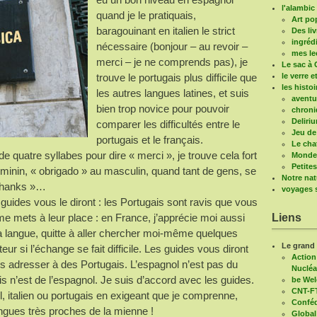
l'alambic 
quand je le pratiquais,
Art po
baragouinant en italien le strict
Des liv
ingréd
nécessaire (bonjour – au revoir –
mes le
merci – je ne comprends pas), je
Le sac à 
trouve le portugais plus difficile que
le verre e
les histo
les autres langues latines, et suis
aventu
bien trop novice pour pouvoir
chroni
Deliri
comparer les difficultés entre le
Jeu de
portugais et le français.
Le cha
de quatre syllabes pour dire « merci », je trouve cela fort
Mondes
Petite
éminin, « obrigado » au masculin, quand tant de gens, se
Notre nat
 thanks »…
voyages s
 guides vous le diront : les Portugais sont ravis que vous
 me mets à leur place : en France, j’apprécie moi aussi
Liens
 langue, quitte à aller chercher moi-même quelques
Le grand
ur si l’échange se fait difficile. Les guides vous diront
Action
us adresser à des Portugais. L’espagnol n’est pas du
Nucléa
is n’est de l’espagnol. Je suis d’accord avec les guides.
be We
CNT-F
 italien ou portugais en exigeant que je comprenne,
Conféd
ngues très proches de la mienne !
Global