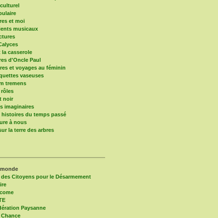
culturel
pulaire
res et moi
ients musicaux
ctures
Calyces
t la casserole
ires d'Oncle Paul
res et voyages au féminin
quettes vaseuses
um tremens
 rôles
t noir
 imaginaires
s histoires du temps passé
ure à nous
ur la terre des arbres
 monde
 des Citoyens pour le Désarmement
ire
lcome
TE
ération Paysanne
 Chance