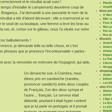
orrectement et le résultat avait suivi !
Planèt
 temps d’installer le campement) deuxième coup de
Utoplib
Notre pe
 Bragança. J’ai demandé à une passante le nom de la
A Vanc
 résultat a été d’abord décevant : elle a marmonné je ne
EBC cr
Finis A
ur le seuil de sa boutique, une femme a levé les bras au
Mon pe
la rue, et, cerise sur le gâteau, nous l’a située sur notre
Pas as
Rue du
Révoltés 
es balbutiements !
Anarch
mmerce, je demande telle ou telle chose, et c’est
Anarco
is phrases que je prononce l’incontournable « parlez-
Anarqu
Espace
La Tra
t avec la remontée en mémoire de l’espagnol, qui aide,
Libco
Struggl
shopping 
Un dimanche soir, à Coimbra, nous
Atelier
étions pris en sandwiche (sandes,
Editio
Les Ed
prononcer sandèch) entre deux couples
sites d'in
de Français, l’un des deux sympa et
Alterm
l’autre… français. Le serveur était
Article
L’âge d
débordé, pourtant il était hyper content
La Qua
que je lui parle en portugais et il prenait
Le p@
Rebell
toujours un moment pour échanger.