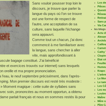
Los de 
Sans vouloir pousser trop loin le
Pièces
discours, je trouve que parler la
Questi
langue du pays où l’on se trouve
Réseau
Retira
est une forme de respect de
Sans pa
l’autre, une acceptation de sa
Via Ca
culture, sans laquelle l’échange
les blogs
Actu d
sera appauvri.
Alexan
Comme tout un chacun, j’ai donc
Arché
Caillou
commencé à me familiariser avec
Carnet
la langue, sans chercher à aller
Cathy 
vite, mais approfondissant à
Clopin
Etat cr
uscule bagage constitué. J’ai bénéficié
Feuill
ée et exercices trouvés sur internet) sans lesquels
Humeur
on oreille et ma propre prononciation.
Krapo 
L’arbr
 l’eau, le neuf septembre précisément, dans l’après-
Le Mon
camping. Mon premier discours est resté très modeste :
Le ta
Les Cé
? » Moment magique : cette suite de syllabes sans
Les mo
s avec soin, prononcées au moment opportun, a obtenu
Loubn
a dame parlait français et nous en sommes restés là pour
Maître
Mère c
Père C