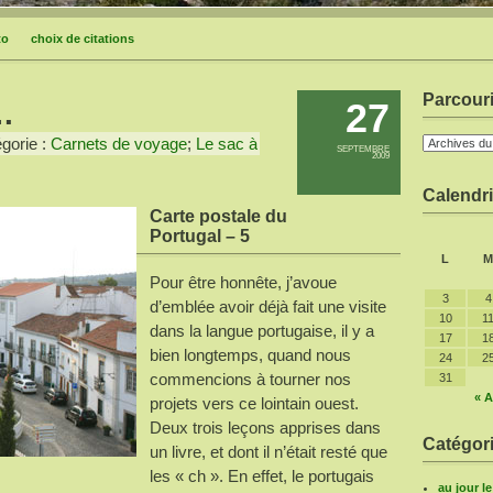
to
choix de citations
Parcouri
27
…
gorie :
Carnets de voyage
;
Le sac à
SEPTEMBRE
2009
Calendri
Carte postale du
Portugal – 5
L
M
Pour être honnête, j’avoue
3
4
d’emblée avoir déjà fait une visite
10
1
dans la langue portugaise, il y a
17
1
bien longtemps, quand nous
24
2
commencions à tourner nos
31
« A
projets vers ce lointain ouest.
Deux trois leçons apprises dans
Catégori
un livre, et dont il n’était resté que
les « ch ». En effet, le portugais
au jour l