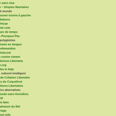
e sans visa
 – Utopies libertaires
tit monde
ouver tourne à gauche
éations
fricae
tit coin
sez de temps
 Pourquoi Pas
polyglottes
isme en images
efemerides
ista.net
 contre ciment
dizione Libertaria
m.org
es in Italy
culturel intelligent
 de Création Libertaire
ns du Coquelicot
itions Libertaires
fos alternatives
onde-sans-frontières
 XI
e faire
drature du Net
rtage
yon info