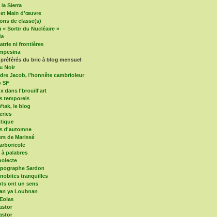
la Sierra
 et Main d'œuvre
ons de classe(s)
 « Sortir du Nucléaire »
da
trie ni frontières
mpesina
 préférés du bric à blog mensuel
u Noir
dre Jacob, l’honnête cambrioleur
o SF
x dans l'brouill'art
s temporels
Ytak, le blog
eries
itique
es d'automne
s de Marissé
arboricole
e à palabres
olecte
mpographe Sardon
nobites tranquilles
ts ont un sens
an ya Loubnan
 Eolas
astor
astor