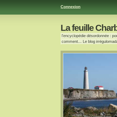
Connexion
La feuille Char
l'encyclopédie désordonnée : pour
comment… Le blog irrégulomada