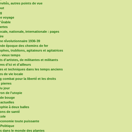
nvités, autres points de vue
out
og
de voyage
d'érable
vertes
locale, nationale, internationale : pages
re
e révolutionnaire 1936-39
nde époque des chemins de fer
phes, trublions, agitateurs et agitatrices
 vieux temps
ts d'artistes, de militantes et militants
ires d'ici et d'ailleurs
es et techniques dans les temps anciens
es de vie locale
 combat pour la liberté et les droits
s pierres
u jour
ron de l'utopie
nde bouge
 actuelles
ophie à deux balles
ons de santé
cole
'économie toute puissante
 Politique
ns dans le monde des plantes