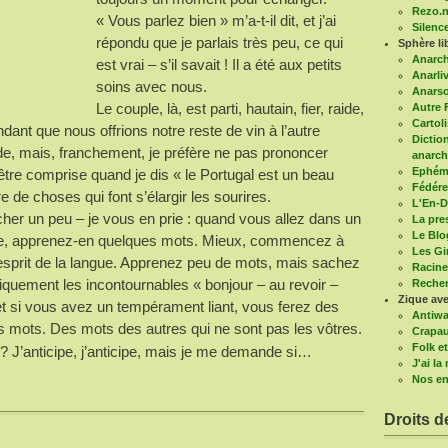
Rezo.n
« Vous parlez bien » m’a-t-il dit, et j’ai
Silenc
répondu que je parlais très peu, ce qui
Sphère li
Anarc
est vrai – s’il savait ! Il a été aux petits
Anarli
soins avec nous.
Anars
Le couple, là, est parti, hautain, fier, raide,
Autre 
Cartoli
ndant que nous offrions notre reste de vin à l’autre
Diction
e, mais, franchement, je préfère ne pas prononcer
anarch
Ephémé
être comprise quand je dis « le Portugal est un beau
Fédére
 de choses qui font s’élargir les sourires.
L'En-D
êcher un peu – je vous en prie : quand vous allez dans un
La pre
Le Blo
ecte, apprenez-en quelques mots. Mieux, commencez à
Les G
’esprit de la langue. Apprenez peu de mots, mais sachez
Racine
quement les incontournables « bonjour – au revoir –
Recher
Zique ave
t si vous avez un tempérament liant, vous ferez des
Antiwa
s mots. Des mots des autres qui ne sont pas les vôtres.
Crapau
Folk et
? J’anticipe, j’anticipe, mais je me demande si…
J'ai l
Nos en
Droits d