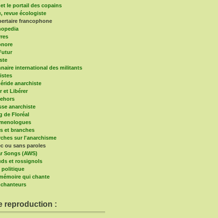
et le portail des copains
e, revue écologiste
bertaire francophone
hopedia
vres
onore
Futur
ste
naire international des militants
istes
ride anarchiste
r et Libérer
ehors
sse anarchiste
g de Floréal
imenologues
s et branches
ches sur l'anarchisme
c ou sans paroles
r Songs (AWS)
ds et rossignols
 politique
a mémoire qui chante
chanteurs
e reproduction :