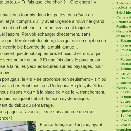
ite un jeu. « Tu fais quoi che choir ? – Che chors ! »
Auteurs i
.
Boîte à T
Bric à bl
ul avait des fourmis dans les pattes, des rêves en
Carnets 
, et j’ai compris qu’il y avait urgence à rouvrir le grand
Feuilles 
Feuilles 
ère m’est un bonheur… et mon niveau est toujours
Histoire 
el j’aspire. Pouvoir échanger directement, sans
de mémoi
que dit votre interlocuteur, diverger sur un sujet ou un
Espagn
La gra
e incorrigible bavarde de la multi-langue…
Philoso
ère ouvert que début septembre. Et puis chez soi, à quoi
du bon
e sens autour de soi ? Et une fois dans le pays qu’on
Portrai
liberta
se à faire, les yeux écarquillés sur les paysages, pour
Scienc
uquin.
tranch
Un long
en portugais, le « s » se prononce non seulement « s » ou
vieille
 « ch ». Sont fous, ces Portugais. En plus, ils élident
Humeur d
ous disons « du » à la place de « de le », franchement,
Le clai
le mo
tugais pratiquent cet art de façon systématique.
Luttes
ment du début du démarrage.
philos
lques pages à l’avance, je me suis aperçue que mes
Questi
Sur l'é
encer !
Vive l
Franco-française d’origine, ayant
Vive la
Incursio
eu un bon niveau en espagnol