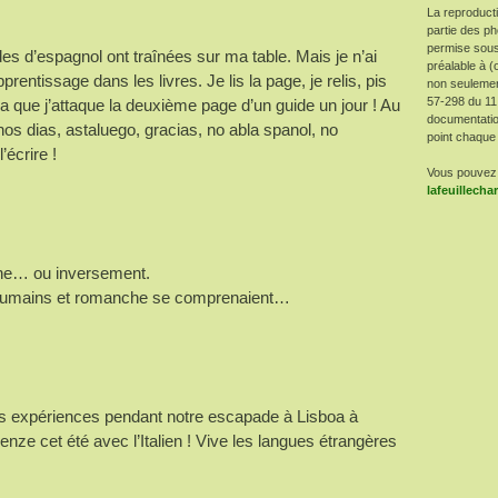
La reproduct
partie des ph
permise sous
s d’espagnol ont traînées sur ma table. Mais je n’ai
préalable à (
rentissage dans les livres. Je lis la page, je relis, pis
non seulement 
57-298 du 11
 que j’attaque la deuxième page d’un guide un jour ! Au
documentatio
os dias, astaluego, gracias, no abla spanol, no
point chaque 
écrire !
Vous pouvez 
lafeuillech
he… ou inversement.
roumains et romanche se comprenaient…
s expériences pendant notre escapade à Lisboa à
enze cet été avec l’Italien ! Vive les langues étrangères