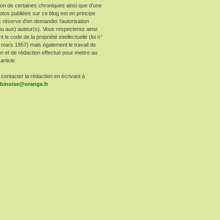
ion de certaines chroniques ainsi que d'une
otos publiées sur ce blog est en principe
 réserve d'en demander l'autorisation
ou aux) auteur(s). Vous respecterez ainsi
le code de la propriété intellectuelle (loi n°
 mars 1957) mais également le travail de
n et de rédaction effectué pour mettre au
article.
contacter la rédaction en écrivant à
arbinoise@orange.fr