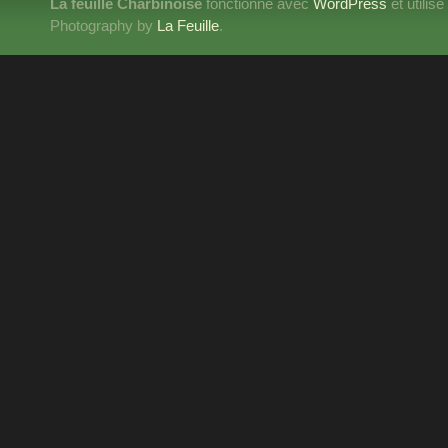
La feuille Charbinoise
fonctionne avec
WordPress
et utilis
Photography by
La Feuille
.