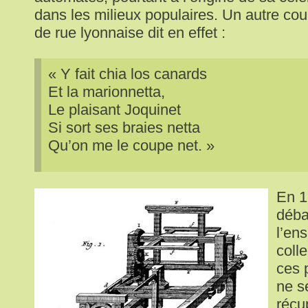
dans les milieux populaires. Un autre co
de rue lyonnaise dit en effet :
« Y fait chia los canards
Et la marionnetta,
Le plaisant Joquinet
Si sort ses braies netta
Qu’on me le coupe net. »
En 1
déba
l’en
coll
ces 
ne s
récu