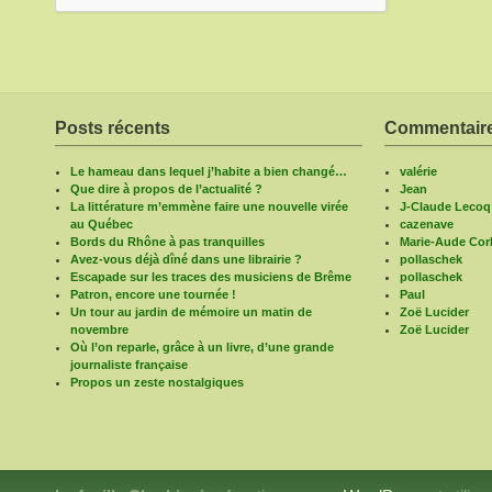
Posts récents
Commentaire
Le hameau dans lequel j’habite a bien changé…
valérie
Que dire à propos de l’actualité ?
Jean
La littérature m’emmène faire une nouvelle virée
J-Claude Lecoq
au Québec
cazenave
Bords du Rhône à pas tranquilles
Marie-Aude Corb
Avez-vous déjà dîné dans une librairie ?
pollaschek
Escapade sur les traces des musiciens de Brême
pollaschek
Patron, encore une tournée !
Paul
Un tour au jardin de mémoire un matin de
Zoë Lucider
novembre
Zoë Lucider
Où l’on reparle, grâce à un livre, d’une grande
journaliste française
Propos un zeste nostalgiques