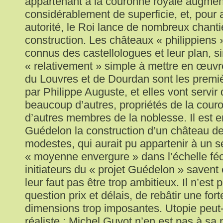
appartenant à la couronne royale augme
considérablement de superficie, et, pour 
autorité, le Roi lance de nombreux chanti
construction. Les châteaux « philippiens »
connus des castellologues et leur plan, si
« relativement » simple à mettre en œuvr
du Louvres et de Dourdan sont les premiè
par Philippe Auguste, et elles vont servi
beaucoup d’autres, propriétés de la cour
d’autres membres de la noblesse. Il est 
Guédelon la construction d’un château d
modestes, qui aurait pu appartenir à un s
« moyenne envergure » dans l’échelle fé
initiateurs du « projet Guédelon » savent e
leur faut pas être trop ambitieux. Il n’est 
question prix et délais, de rebâtir une for
dimensions trop imposantes. Utopie peut-
réaliste : Michel Guyot n’en est pas à sa