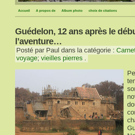
Accueil
A propos de
Album photo
choix de citations
Guédelon, 12 ans après le déb
l’aventure…
Posté par Paul dans la catégorie :
Carne
voyage
;
vieilles pierres
.
Pe
te
so
no
do
co
ch
Gu