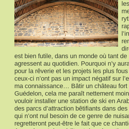
le
me
ry
ra
l’i
re
di
est bien futile, dans un monde où tant d
agressent au quotidien. Pourquoi n’y aurai
pour la rêverie et les projets les plus fou
ceux-ci n’ont pas un impact négatif sur l
ma connaissance… Bâtir un château fort 
Guédelon, cela me paraît nettement moin
vouloir installer une station de ski en Ara
des parcs d’attraction bêtifiants dans de
qui n’ont nul besoin de ce genre de nuis
regretteront peut-être le fait que ce chant