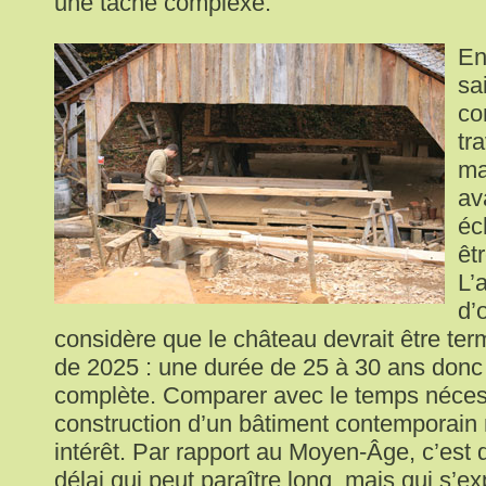
une tâche complexe.
En
sa
co
tr
ma
av
éc
êt
L’
d’
considère que le château devrait être ter
de 2025 : une durée de 25 à 30 ans donc p
complète. Comparer avec le temps nécess
construction d’un bâtiment contemporain
intérêt. Par rapport au Moyen-Âge, c’es
délai qui peut paraître long, mais qui s’e