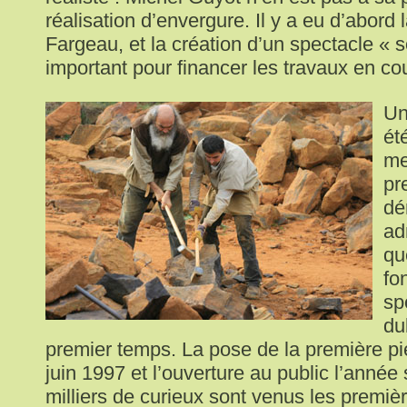
réalisation d’envergure. Il y a eu d’abord 
Fargeau, et la création d’un spectacle « s
important pour financer les travaux en co
Un
ét
me
pr
dé
ad
qu
fo
sp
du
premier temps. La pose de la première pie
juin 1997 et l’ouverture au public l’anné
milliers de curieux sont venus les premiè