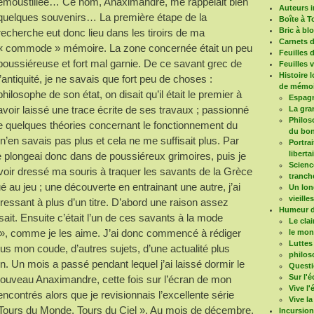
émoustillée… Ce nom, Anaximandre, me rappelait bien
Auteurs i
quelques souvenirs… La première étape de la
Boîte à T
Bric à bl
recherche eut donc lieu dans les tiroirs de ma
Carnets 
« commode » mémoire. La zone concernée était un peu
Feuilles 
poussiéreuse et fort mal garnie. De ce savant grec de
Feuilles 
Histoire 
l’antiquité, je ne savais que fort peu de choses :
de mémoi
philosophe de son état, on disait qu’il était le premier à
Espagn
avoir laissé une trace écrite de ses travaux ; passionné
La gra
Philoso
r de quelques théories concernant le fonctionnement du
du bon
n’en savais pas plus et cela ne me suffisait plus. Par
Portrai
liberta
e plongeai donc dans de poussiéreux grimoires, puis je
Scienc
voir dressé ma souris à traquer les savants de la Grèce
tranch
ué au jeu ; une découverte en entrainant une autre, j’ai
Un long
vieille
éressant à plus d’un titre. D’abord une raison assez
Humeur d
ait. Ensuite c’était l’un de ces savants à la mode
Le clai
 », comme je les aime. J’ai donc commencé à rédiger
le mo
Luttes
ous mon coude, d’autres sujets, d’une actualité plus
philos
on. Un mois a passé pendant lequel j’ai laissé dormir le
Questi
Sur l'é
ouveau Anaximandre, cette fois sur l’écran de mon
Vive l
contrés alors que je revisionnais l’excellente série
Vive la
 Tours du Monde, Tours du Ciel ». Au mois de décembre,
Incursio