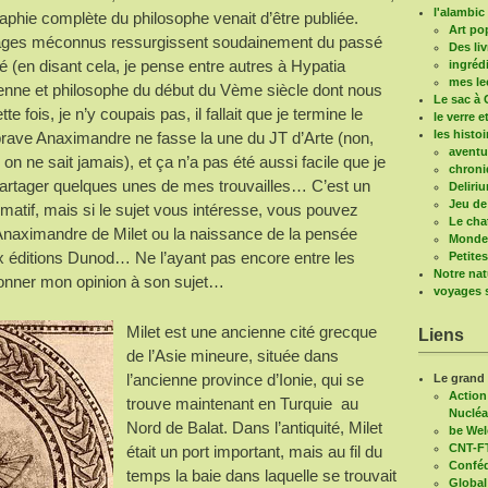
l'alambic 
raphie complète du philosophe venait d’être publiée.
Art po
ages méconnus ressurgissent soudainement du passé
Des liv
té (en disant cela, je pense entre autres à Hypatia
ingréd
mes le
enne et philosophe du début du Vème siècle dont nous
Le sac à 
e fois, je n’y coupais pas, il fallait que je termine le
le verre e
les histo
rave Anaximandre ne fasse la une du JT d’Arte (non,
aventu
 ne sait jamais), et ça n’a pas été aussi facile que je
chroni
partager quelques unes de mes trouvailles… C’est un
Deliri
Jeu de
atif, mais si le sujet vous intéresse, vous pouvez
Le cha
« Anaximandre de Milet ou la naissance de la pensée
Mondes
ux éditions Dunod… Ne l’ayant pas encore entre les
Petite
Notre nat
onner mon opinion à son sujet…
voyages s
Milet est une ancienne cité grecque
Liens
de l’Asie mineure, située dans
l’ancienne province d’Ionie, qui se
Le grand
Action
trouve maintenant en Turquie au
Nucléa
Nord de Balat. Dans l’antiquité, Milet
be We
CNT-F
était un port important, mais au fil du
Conféd
temps la baie dans laquelle se trouvait
Global