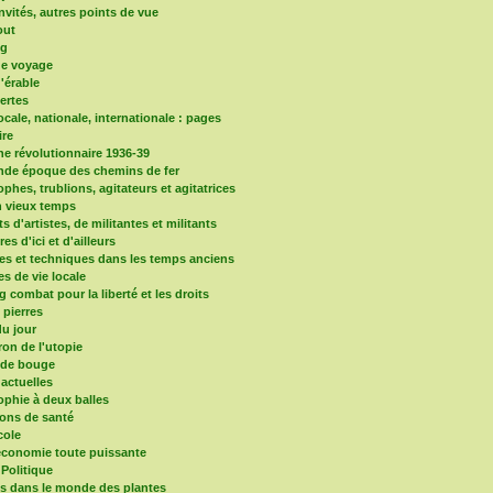
nvités, autres points de vue
out
og
de voyage
d'érable
vertes
locale, nationale, internationale : pages
re
e révolutionnaire 1936-39
nde époque des chemins de fer
phes, trublions, agitateurs et agitatrices
 vieux temps
ts d'artistes, de militantes et militants
ires d'ici et d'ailleurs
es et techniques dans les temps anciens
es de vie locale
 combat pour la liberté et les droits
s pierres
u jour
ron de l'utopie
nde bouge
 actuelles
ophie à deux balles
ons de santé
cole
'économie toute puissante
 Politique
ns dans le monde des plantes