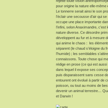
rejette toute vision anthropomor
pour origine la nature elle-même
Le tonnerre serait ainsi le son pr
l’éclair une secousse d’air qui se
occupe une place importante dans
l’infini, selon Anaximandre, c’est
nature diverse. Ce désordre primi
développent au fur et à mesure d
qui anime le chaos : les élément
séparent (le chaud s’éloigne du fr
l’humide) ; les semblables s’attire
connaissons. Toute chose qui meur
rédige en prose (ce qui est aussi 
dans lequel il expose ses concept
puis disparaissent sans cesse da
entourent ont évolué à partir de c
poisson, ou tout au moins de best
devenir un animal terrestre… Qua
et Darwin !