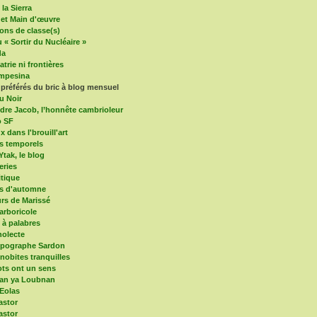
la Sierra
 et Main d'œuvre
ons de classe(s)
 « Sortir du Nucléaire »
da
trie ni frontières
mpesina
 préférés du bric à blog mensuel
u Noir
dre Jacob, l’honnête cambrioleur
o SF
x dans l'brouill'art
s temporels
Ytak, le blog
eries
itique
es d'automne
s de Marissé
arboricole
e à palabres
olecte
mpographe Sardon
nobites tranquilles
ts ont un sens
an ya Loubnan
 Eolas
astor
astor