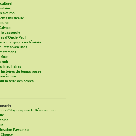
culturel
pulaire
res et moi
ients musicaux
ctures
Calyces
t la casserole
ires d'Oncle Paul
res et voyages au féminin
quettes vaseuses
um tremens
 rôles
t noir
 imaginaires
s histoires du temps passé
ure à nous
ur la terre des arbres
 monde
 des Citoyens pour le Désarmement
ire
lcome
TE
ération Paysanne
 Chance