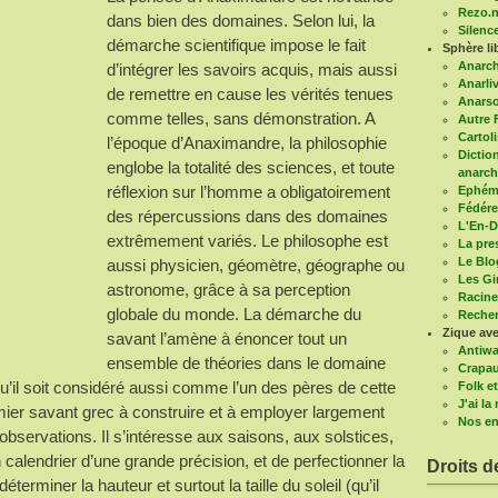
Rezo.n
dans bien des domaines. Selon lui, la
Silenc
démarche scientifique impose le fait
Sphère li
Anarc
d’intégrer les savoirs acquis, mais aussi
Anarli
de remettre en cause les vérités tenues
Anars
comme telles, sans démonstration. A
Autre 
Cartoli
l’époque d’Anaximandre, la philosophie
Diction
englobe la totalité des sciences, et toute
anarch
réflexion sur l’homme a obligatoirement
Ephémé
Fédére
des répercussions dans des domaines
L'En-D
extrêmement variés. Le philosophe est
La pre
Le Blo
aussi physicien, géomètre, géographe ou
Les G
astronome, grâce à sa perception
Racine
globale du monde. La démarche du
Recher
Zique ave
savant l’amène à énoncer tout un
Antiwa
ensemble de théories dans le domaine
Crapau
qu’il soit considéré aussi comme l’un des pères de cette
Folk et
J'ai l
ier savant grec à construire et à employer largement
Nos en
bservations. Il s’intéresse aux saisons, aux solstices,
 calendrier d’une grande précision, et de perfectionner la
Droits d
erminer la hauteur et surtout la taille du soleil (qu’il