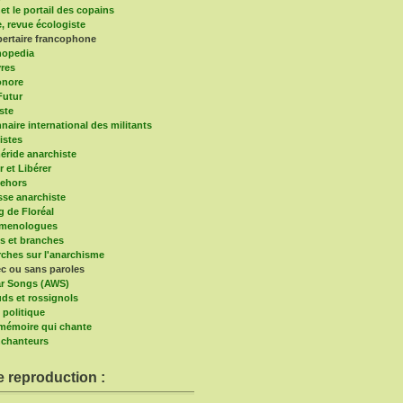
et le portail des copains
e, revue écologiste
bertaire francophone
hopedia
vres
onore
Futur
ste
naire international des militants
istes
ride anarchiste
r et Libérer
ehors
sse anarchiste
g de Floréal
imenologues
s et branches
ches sur l'anarchisme
c ou sans paroles
r Songs (AWS)
ds et rossignols
 politique
a mémoire qui chante
chanteurs
e reproduction :