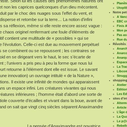
phiste. Selon lui les causes des phénomènes naturels ont
Planèt
 et non les caprices quelconques d’un dieu mécontent.
Utoplib
Notre pe
oduit par le choc des nuages sous l’effet du vent, et
A Vanc
 disperse et retombe sur la terre… La notion d’infini
EBC cr
 sa réflexion, même si elle reste encore assez vague :
Finis A
Mon pe
 le chaos originel renfermant une foule d’éléments de
Pas as
tif contient une multitude de « possibles » qui se
Rue du
e l’évolution. Celle-ci est due au mouvement perpétuel
Révoltés 
Anarch
s se combinent ou se repoussent ; les contraires se
Anarco
oid en se dirigeant vers le haut, le sec s’écarte de
Anarqu
Espace
nt ; l’univers a pris peu à peu la forme que nous lui
La Tra
t retourne à l’élément dont elle est issue. Le savant
Libco
une innovation) un ouvrage intitulé « de la Nature »,
Struggl
shopping 
ions. Il existe une infinité de mondes qui apparaissent
Atelier
ns un espace infini. Les créatures vivantes qui nous
Editio
réatures inférieures ; l’homme était d’abord une sorte de
Les Ed
sites d'in
iole couverte d’écailles et vivant dans la boue, avant de
Alterm
nd on sait que vingt cinq siècles séparent Anaximandre
Article
L’âge d
La Qua
Le p@
La pensée d’Anaximandre est novatrice
Rebell