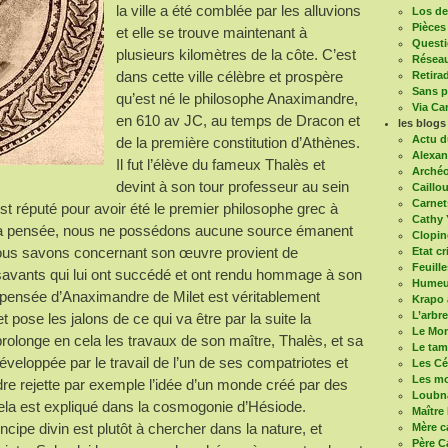
la ville a été comblée par les alluvions
Los de 
Pièces
et elle se trouve maintenant à
Questi
plusieurs kilomètres de la côte. C’est
Réseau
dans cette ville célèbre et prospère
Retira
Sans pa
qu’est né le philosophe Anaximandre,
Via Ca
en 610 av JC, au temps de Dracon et
les blogs
Actu d
de la première constitution d’Athènes.
Alexan
Il fut l’élève du fameux Thalès et
Arché
devint à son tour professeur au sein
Caillou
Carnet
 est réputé pour avoir été le premier philosophe grec à
Cathy 
e sa pensée, nous ne possédons aucune source émanent
Clopin
 nous savons concernant son œuvre provient de
Etat cr
Feuill
savants qui lui ont succédé et ont rendu hommage à son
Humeur
a pensée d’Anaximandre de Milet est véritablement
Krapo 
L’arbr
 pose les jalons de ce qui va être par la suite la
Le Mon
l prolonge en cela les travaux de son maître, Thalès, et sa
Le ta
éveloppée par le travail de l’un de ses compatriotes et
Les Cé
Les mo
e rejette par exemple l’idée d’un monde créé par des
Loubn
la est expliqué dans la cosmogonie d’Hésiode.
Maître
ipe divin est plutôt à chercher dans la nature, et
Mère c
Père C