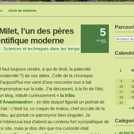
to
choix de citations
Parcouri
5
ilet, l’un des pères
entifique moderne
JANVIER
2010
 :
Sciences et techniques dans les temps
Calendri
Il faut toujours rendre, à qui de droit, la paternité
L
M
(maternité ?) de ses idées. Celle de la chronique
3
4
d’aujourd’hui me vient d’une rencontre tout à fait
10
1
impromptue sur la toile. J’ai découvert, à la fin de l’été,
17
1
un blog, intitulé curieusement «
la tribu
24
2
d’Anaximandre
« , en tête duquel figurait un portrait de
31
chat : c’était lui, ce coquin de matou, chef occulte de la
« A
tribu, qui portait ce patronyme bien singulier. Je
Catégori
m’intéressai tout d’abord au contenu fort sympathique de
ce site, mais je dois dire que ma curiosité était
au jour l