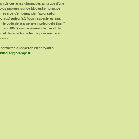
ion de certaines chroniques ainsi que d'une
otos publiées sur ce blog est en principe
 réserve d'en demander l'autorisation
ou aux) auteur(s). Vous respecterez ainsi
le code de la propriété intellectuelle (loi n°
 mars 1957) mais également le travail de
n et de rédaction effectué pour mettre au
article.
contacter la rédaction en écrivant à
arbinoise@orange.fr