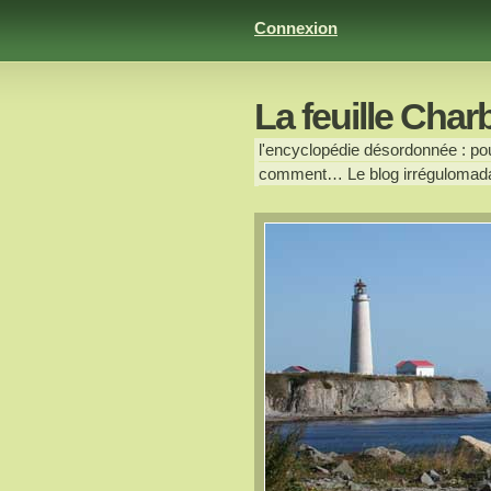
Connexion
La feuille Char
l'encyclopédie désordonnée : pour
comment… Le blog irrégulomada