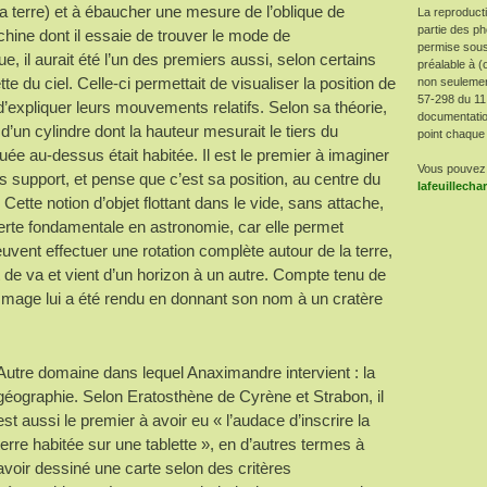
a terre) et à ébaucher une mesure de l’oblique de
La reproduct
partie des ph
achine dont il essaie de trouver le mode de
permise sous
, il aurait été l’un des premiers aussi, selon certains
préalable à (
e du ciel. Celle-ci permettait de visualiser la position de
non seulement 
57-298 du 11
 d’expliquer leurs mouvements relatifs. Selon sa théorie,
documentatio
 d’un cylindre dont la hauteur mesurait le tiers du
point chaque 
tuée au-dessus était habitée. Il est le premier à imaginer
Vous pouvez 
ns support, et pense que c’est sa position, au centre du
lafeuillech
ette notion d’objet flottant dans le vide, sans attache,
verte fondamentale en astronomie, car elle permet
euvent effectuer une rotation complète autour de la terre,
 de va et vient d’un horizon à un autre. Compte tenu de
mmage lui a été rendu en donnant son nom à un cratère
Autre domaine dans lequel Anaximandre intervient : la
géographie. Selon Eratosthène de Cyrène et Strabon, il
est aussi le premier à avoir eu « l’audace d’inscrire la
terre habitée sur une tablette », en d’autres termes à
avoir dessiné une carte selon des critères