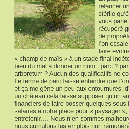
relancer u
stérile qu’
vous parle 
récupéré g
de proprié
l’on essaie
faire évolue
« champ de maïs » à un stade final indét
bien du mal à donner un nom : parc ? par
arboretum ? Aucun des qualificatifs ne c
Le terme de parc laisse entendre que l’o
et ça me gêne un peu aux entournures, d’
un château cela laisse supposer qu’on au
financiers de faire bosser quelques sous 
salariés à notre place pour « paysager », 
entretenir…. Nous n’en sommes malheur
nous cumulons les emplois non rémunér