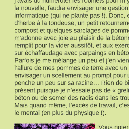
j’avais dû numéroter les robinets pour m’
la nouvelle, faudra envisager une gestio
informatique (qui ne plante pas !). Donc,
d’herbe à la tondeuse, un petit retournem
compost et quelques sarclages de pommes
m’adonne avec joie au plaisir de la béton
remplit pour la vider aussitôt, et aux exer
sur échaffaudage avec parpaings en béto
Parfois je me mélange un peu et j’en vie
l’allure de mes pommes de terre avec un 
envisager un scellement au prompt pour 
penche un peu sur sa racine… Rien de bi
présent puisque je n’essaie pas de « grel
béton ou de semer des radis dans les tro
Mais quand même, l’excès de travail, c’est 
le mental (en plus du physique !).
Vous noter