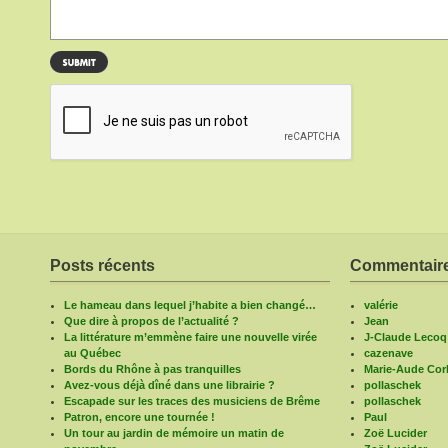
Posts récents
Commentaire
Le hameau dans lequel j’habite a bien changé…
valérie
Que dire à propos de l’actualité ?
Jean
La littérature m’emmène faire une nouvelle virée
J-Claude Lecoq
au Québec
cazenave
Bords du Rhône à pas tranquilles
Marie-Aude Corb
Avez-vous déjà dîné dans une librairie ?
pollaschek
Escapade sur les traces des musiciens de Brême
pollaschek
Patron, encore une tournée !
Paul
Un tour au jardin de mémoire un matin de
Zoë Lucider