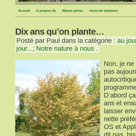
Accueil
A propos de
Album photo
choix de citations
Dix ans qu’on plante…
Posté par Paul dans la catégorie :
au jou
jour...
;
Notre nature à nous
.
Non, je ne 
pas aujour
autocritiqu
programme
D’abord ça 
ans et ensu
laisser env
nette préf
OS et Appl
dit pas, hi