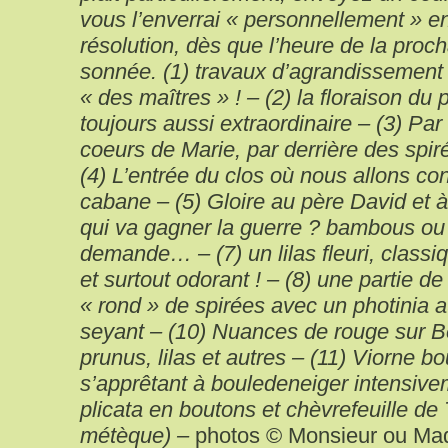
vous l’enverrai « personnellement » e
résolution, dès que l’heure de la proc
sonnée. (1) travaux d’agrandissement
« des maîtres » ! – (2) la floraison du
toujours aussi extraordinaire – (3) Pa
coeurs de Marie, par derrière des spi
(4) L’entrée du clos où nous allons con
cabane – (5) Gloire au père David et à
qui va gagner la guerre ? bambous ou 
demande… – (7) un lilas fleuri, class
et surtout odorant ! – (8) une partie de 
« rond » de spirées avec un photinia au
seyant – (10) Nuances de rouge sur Be
prunus, lilas et autres – (11) Viorne b
s’apprêtant à bouledeneiger intensive
plicata en boutons et chèvrefeuille de 
métèque) –
photos © Monsieur ou Mad