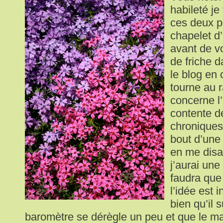
habileté je
ces deux p
chapelet d’
avant de vo
de friche 
le blog en
tourne au r
concerne l’
contente d
chroniques 
bout d’une 
en me disa
j’aurai une
faudra que
l’idée est 
bien qu’il s
baromètre se dérègle un peu et que le m