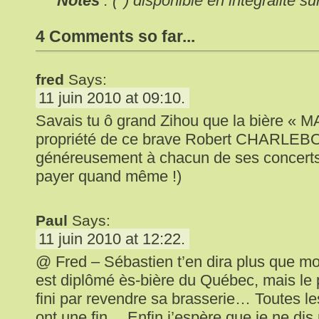
Notes
: (*) disponible en intégralité su
4 Comments so far...
fred
Says:
11 juin 2010 at 09:10.
Savais tu ô grand Zihou que la bière « M
propriété de ce brave Robert CHARLEBOIS
généreusement à chacun de ses concerts 
payer quand même !)
Paul
Says:
11 juin 2010 at 12:22.
@ Fred – Sébastien t’en dira plus que moi 
est diplômé ès-bière du Québec, mais le 
fini par revendre sa brasserie… Toutes 
ont une fin… Enfin j’espère que je ne dis 