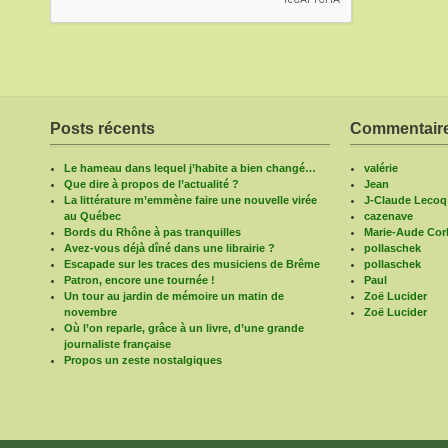
Posts récents
Commentaire
Le hameau dans lequel j’habite a bien changé…
valérie
Que dire à propos de l’actualité ?
Jean
La littérature m’emmène faire une nouvelle virée
J-Claude Lecoq
au Québec
cazenave
Bords du Rhône à pas tranquilles
Marie-Aude Corb
Avez-vous déjà dîné dans une librairie ?
pollaschek
Escapade sur les traces des musiciens de Brême
pollaschek
Patron, encore une tournée !
Paul
Un tour au jardin de mémoire un matin de
Zoë Lucider
novembre
Zoë Lucider
Où l’on reparle, grâce à un livre, d’une grande
journaliste française
Propos un zeste nostalgiques