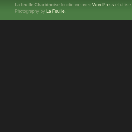
La feuille Charbinoise
fonctionne avec
WordPress
et utilis
Photography by
La Feuille
.