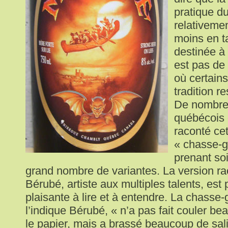
pratique du
relativeme
moins en ta
destinée à 
est pas d
où certains
tradition r
De nombre
québécois o
raconté ce
« chasse-ga
prenant so
grand nombre de variantes. La version ra
Bérubé, artiste aux multiples talents, est 
plaisante à lire et à entendre. La chasse
l’indique Bérubé, « n’a pas fait couler b
le papier, mais a brassé beaucoup de sal