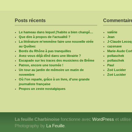
Posts récents
Commentaire
Le hameau dans lequel j’habite a bien changé…
valérie
Que dire à propos de l’actualité ?
Jean
La littérature m’emmène faire une nouvelle virée
J-Claude Lecoq
au Québec
cazenave
Bords du Rhône à pas tranquilles
Marie-Aude Corb
Avez-vous déjà dîné dans une librairie ?
pollaschek
Escapade sur les traces des musiciens de Brême
pollaschek
Patron, encore une tournée !
Paul
Un tour au jardin de mémoire un matin de
Zoë Lucider
novembre
Zoë Lucider
Où l’on reparle, grâce à un livre, d’une grande
journaliste française
Propos un zeste nostalgiques
La feuille Charbinoise
fonctionne avec
WordPress
et utilis
Photography by
La Feuille
.