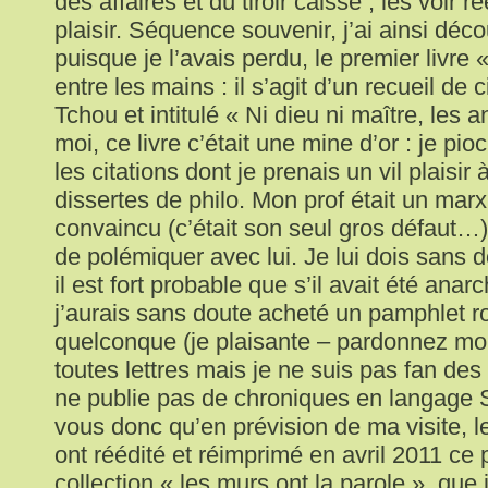
des affaires et du tiroir caisse ; les voir r
plaisir. Séquence souvenir, j’ai ainsi déco
puisque je l’avais perdu, le premier livre 
entre les mains : il s’agit d’un recueil de 
Tchou et intitulé « Ni dieu ni maître, les 
moi, ce livre c’était une mine d’or : je pioc
les citations dont je prenais un vil plaisir
dissertes de philo. Mon prof était un marxi
convaincu (c’était son seul gros défaut…) e
de polémiquer avec lui. Je lui dois sans
il est fort probable que s’il avait été anar
j’aurais sans doute acheté un pamphlet ro
quelconque (je plaisante – pardonnez moi 
toutes lettres mais je ne suis pas fan des
ne publie pas de chroniques en langage 
vous donc qu’en prévision de ma visite, l
ont réédité et réimprimé en avril 2011 ce 
collection « les murs ont la parole », que 