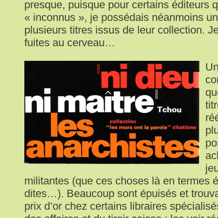
presque, puisque pour certains éditeurs q
« inconnus », je possédais néanmoins un
plusieurs titres issus de leur collection. J
fuites au cerveau…
Un
co
qu
ti
ré
pl
po
ac
je
militantes (que ces choses là en termes 
dites…). Beaucoup sont épuisés et trouv
prix d’or chez certains libraires spécialis