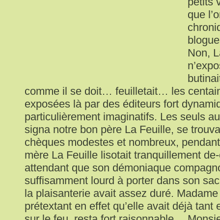
petits 
que l’
chroni
blogue
Non, L
n’expos
butinai
comme il se doit… feuilletait… les centai
exposées là par des éditeurs fort dynami
particulièrement imaginatifs. Les seuls 
signa notre bon père La Feuille, se trouv
chèques modestes et nombreux, pendant
mère La Feuille lisotait tranquillement de-
attendant que son démoniaque compagno
suffisamment lourd à porter dans son sac
la plaisanterie avait assez duré. Madame 
prétextant en effet qu’elle avait déjà tant
sur le feu, resta fort raisonnable… Monsieu