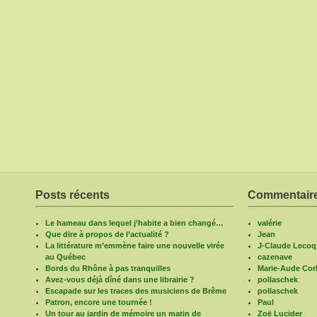
Posts récents
Commentaire
Le hameau dans lequel j’habite a bien changé…
valérie
Que dire à propos de l’actualité ?
Jean
La littérature m’emmène faire une nouvelle virée
J-Claude Lecoq
au Québec
cazenave
Bords du Rhône à pas tranquilles
Marie-Aude Corb
Avez-vous déjà dîné dans une librairie ?
pollaschek
Escapade sur les traces des musiciens de Brême
pollaschek
Patron, encore une tournée !
Paul
Un tour au jardin de mémoire un matin de
Zoë Lucider