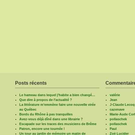
Posts récents
Commentaire
Le hameau dans lequel j’habite a bien changé…
valérie
Que dire à propos de l’actualité ?
Jean
La littérature m’emmène faire une nouvelle virée
J-Claude Lecoq
au Québec
cazenave
Bords du Rhône à pas tranquilles
Marie-Aude Corb
Avez-vous déjà dîné dans une librairie ?
pollaschek
Escapade sur les traces des musiciens de Brême
pollaschek
Patron, encore une tournée !
Paul
Un tour au jardin de mémoire un matin de
Zoë Lucider